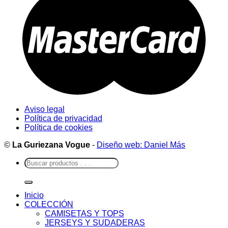
Aviso legal
Política de privacidad
Política de cookies
©
La Guriezana Vogue
-
Diseño web: Daniel Más
Buscar
por:
Inicio
COLECCIÓN
CAMISETAS Y TOPS
JERSEYS Y SUDADERAS