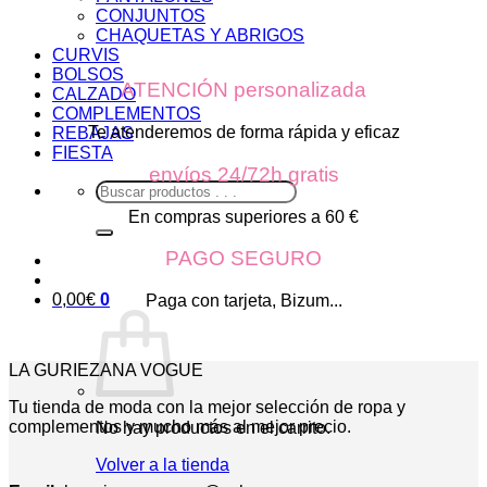
CONJUNTOS
CHAQUETAS Y ABRIGOS
CURVIS
BOLSOS
ATENCIÓN personalizada
CALZADO
COMPLEMENTOS
Te atenderemos de forma rápida y eficaz
REBAJAS
FIESTA
envíos 24/72h gratis
Buscar
por:
En compras superiores a 60 €
PAGO SEGURO
0,00
€
0
Paga con tarjeta, Bizum...
LA GURIEZANA VOGUE
Tu tienda de moda con la mejor selección de ropa y
complementos y mucho más al mejor precio.
No hay productos en el carrito.
Volver a la tienda