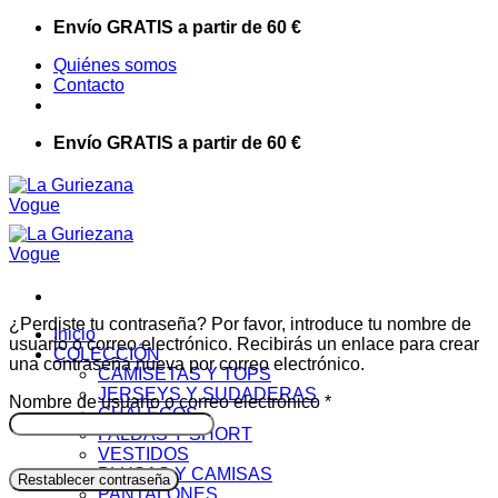
Saltar
Envío GRATIS a partir de 60 €
al
Quiénes somos
contenido
Contacto
Envío GRATIS a partir de 60 €
¿Perdiste tu contraseña? Por favor, introduce tu nombre de
Inicio
usuario o correo electrónico. Recibirás un enlace para crear
COLECCIÓN
una contraseña nueva por correo electrónico.
CAMISETAS Y TOPS
JERSEYS Y SUDADERAS
Obligatorio
Nombre de usuario o correo electrónico
*
CHALECOS
FALDAS Y SHORT
VESTIDOS
BLUSAS Y CAMISAS
Restablecer contraseña
PANTALONES