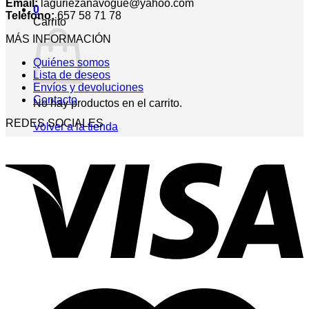
Email:
laguriezanavogue@yahoo.com
0
Teléfono:
657 58 71 78
Carrito
MÁS INFORMACIÓN
Quiénes somos
Lista de deseos
Envíos y devoluciones
Contacto
No hay productos en el carrito.
REDES SOCIALES
Volver a la tienda