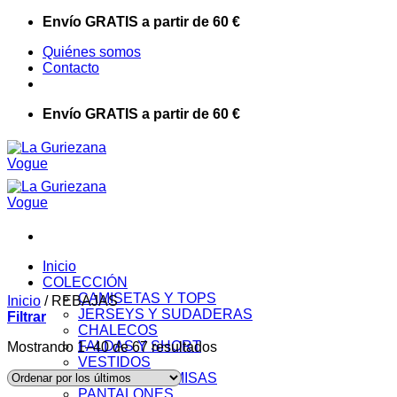
Saltar
Envío GRATIS a partir de 60 €
al
Quiénes somos
contenido
Contacto
Envío GRATIS a partir de 60 €
Inicio
COLECCIÓN
CAMISETAS Y TOPS
Inicio
/
REBAJAS
JERSEYS Y SUDADERAS
Filtrar
CHALECOS
FALDAS Y SHORT
Mostrando 1–40 de 67 resultados
VESTIDOS
BLUSAS Y CAMISAS
PANTALONES