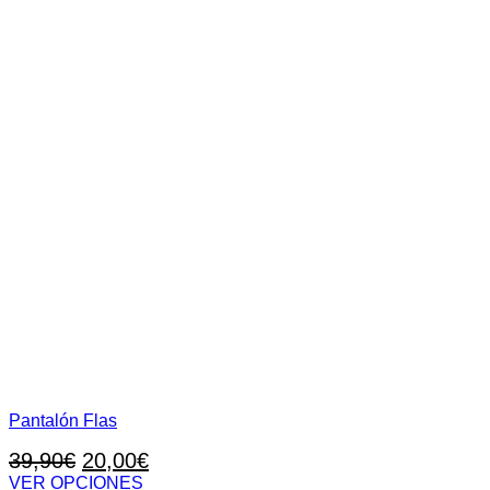
Pantalón Flas
El
El
39,90
€
20,00
€
precio
precio
VER OPCIONES