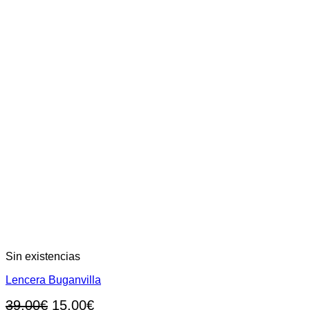
Sin existencias
Lencera Buganvilla
El
El
39,00
€
15,00
€