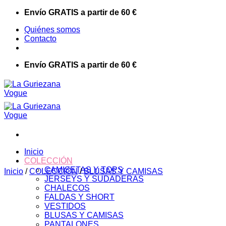
Saltar
Envío GRATIS a partir de 60 €
al
Quiénes somos
contenido
Contacto
Envío GRATIS a partir de 60 €
Inicio
COLECCIÓN
CAMISETAS Y TOPS
Inicio
/
COLECCIÓN
/
BLUSAS Y CAMISAS
JERSEYS Y SUDADERAS
CHALECOS
FALDAS Y SHORT
VESTIDOS
BLUSAS Y CAMISAS
PANTALONES