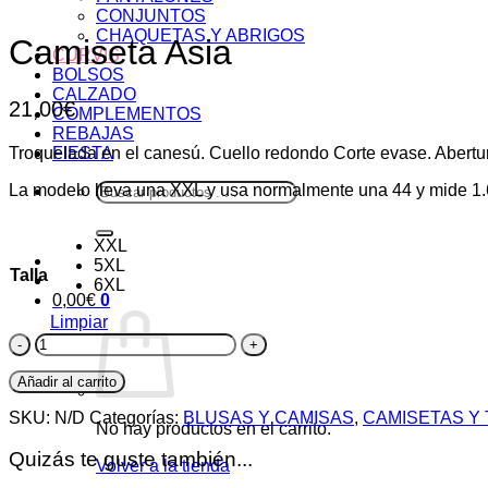
CONJUNTOS
CHAQUETAS Y ABRIGOS
Camiseta Asia
CURVIS
BOLSOS
CALZADO
21,00
€
COMPLEMENTOS
REBAJAS
Troquelada en el canesú. Cuello redondo Corte evase. Abertur
FIESTA
Buscar
La modelo lleva una XXL y usa normalmente una 44 y mide 1
por:
XXL
5XL
Talla
6XL
0,00
€
0
Limpiar
Camiseta
Asia
cantidad
Añadir al carrito
SKU:
N/D
Categorías:
BLUSAS Y CAMISAS
,
CAMISETAS Y
No hay productos en el carrito.
Quizás te guste también...
Volver a la tienda