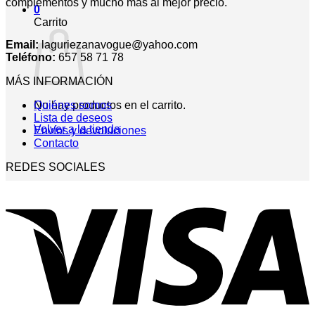
complementos y mucho más al mejor precio.
0
Carrito
Email:
laguriezanavogue@yahoo.com
Teléfono:
657 58 71 78
MÁS INFORMACIÓN
No hay productos en el carrito.
Quiénes somos
Lista de deseos
Volver a la tienda
Envíos y devoluciones
Contacto
REDES SOCIALES