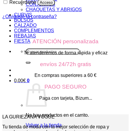
Recuérdame
Acceso
CONJUNTOS
CHAQUETAS Y ABRIGOS
CURVIS
¿Olvidaste la contraseña?
BOLSOS
CALZADO
COMPLEMENTOS
REBAJAS
ATENCIÓN personalizada
FIESTA
Buscar
Te atenderemos de forma rápida y eficaz
por:
envíos 24/72h gratis
En compras superiores a 60 €
0,00
€
0
PAGO SEGURO
Paga con tarjeta, Bizum...
No hay productos en el carrito.
LA GURIEZANA VOGUE
Volver a la tienda
Tu tienda de moda con la mejor selección de ropa y