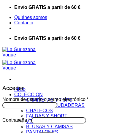
Saltar
Envío GRATIS a partir de 60 €
al
Quiénes somos
contenido
Contacto
Envío GRATIS a partir de 60 €
Acceder
Inicio
COLECCIÓN
Obligatorio
Nombre de usuario o correo electrónico
*
CAMISETAS Y TOPS
JERSEYS Y SUDADERAS
CHALECOS
FALDAS Y SHORT
Obligatorio
Contraseña
*
VESTIDOS
BLUSAS Y CAMISAS
PANTALONES