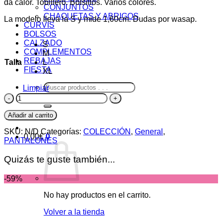
da calor. Tobillero. Bolsillos. Varios colores.
CONJUNTOS
CHAQUETAS Y ABRIGOS
La modelo lleva la S y mide 1,60cm. Dudas por wasap.
CURVIS
BOLSOS
CALZADO
S
COMPLEMENTOS
M
REBAJAS
Talla
L
FIESTA
XL
Buscar
Limpiar
por:
Pantalón
Margarita
cantidad
Añadir al carrito
SKU:
N/D
Categorías:
COLECCIÓN
,
General
,
0,00
€
0
PANTALONES
Quizás te guste también...
-59%
No hay productos en el carrito.
Volver a la tienda