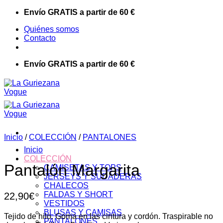
Saltar
Envío GRATIS a partir de 60 €
al
Quiénes somos
contenido
Contacto
Envío GRATIS a partir de 60 €
Inicio
/
COLECCIÓN
/
PANTALONES
Inicio
COLECCIÓN
Pantalón Margarita
CAMISETAS Y TOPS
JERSEYS Y SUDADERAS
CHALECOS
FALDAS Y SHORT
22,90
€
VESTIDOS
BLUSAS Y CAMISAS
Tejido de hilo. Goma en las cintura y cordón. Traspirable no
PANTALONES