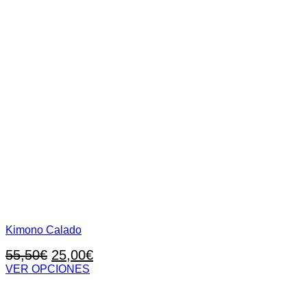
Kimono Calado
El
El
55,50
€
25,00
€
precio
precio
VER OPCIONES
Este
original
actual
producto
era:
es:
tiene