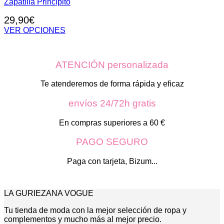
Zapatilla Principito
29,90
€
VER OPCIONES
Este
producto
tiene
ATENCIÓN personalizada
múltiples
variantes.
Las
Te atenderemos de forma rápida y eficaz
opciones
se
envíos 24/72h gratis
pueden
elegir
En compras superiores a 60 €
en
la
PAGO SEGURO
página
de
Paga con tarjeta, Bizum...
producto
LA GURIEZANA VOGUE
Tu tienda de moda con la mejor selección de ropa y
complementos y mucho más al mejor precio.