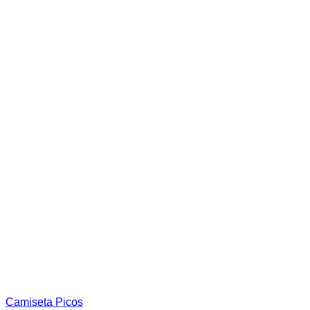
la
página
de
producto
Camiseta Picos