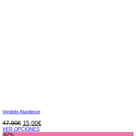
Vestido Atardecer
El
El
47,90
€
15,00
€
precio
precio
VER OPCIONES
Este
-62%