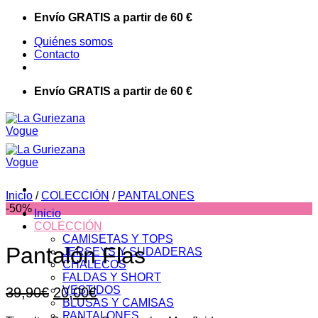
Saltar
Envío GRATIS a partir de 60 €
al
Quiénes somos
contenido
Contacto
Envío GRATIS a partir de 60 €
Inicio
/
COLECCIÓN
/
PANTALONES
-50%
Inicio
COLECCIÓN
CAMISETAS Y TOPS
Pantalón Flas
JERSEYS Y SUDADERAS
CHALECOS
FALDAS Y SHORT
El
El
VESTIDOS
39,90
€
20,00
€
BLUSAS Y CAMISAS
precio
precio
PANTALONES