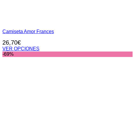
Camiseta Amor Frances
26,70
€
VER OPCIONES
Este
-69%
producto
tiene
múltiples
variantes.
Las
opciones
se
pueden
elegir
en
la
página
de
producto