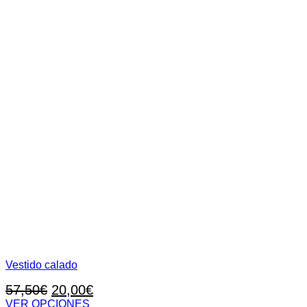
Vestido calado
El
El
57,50
€
20,00
€
precio
precio
VER OPCIONES