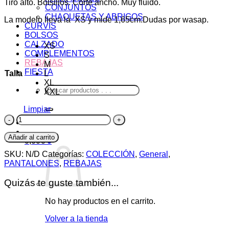
Tiro alto. Bolsillos. Corte ancho. Muy fluido.
original
actual
CONJUNTOS
era:
es:
CHAQUETAS Y ABRIGOS
La modelo lleva la XS y mide 1,65cm.Dudas por wasap.
CURVIS
39,90€.
20,00€.
BOLSOS
CALZADO
XS
COMPLEMENTOS
S
REBAJAS
M
FIESTA
Talla
L
XL
Buscar
XXL
por:
Limpiar
Pantalón
Flas
cantidad
Añadir al carrito
0,00
€
0
SKU:
N/D
Categorías:
COLECCIÓN
,
General
,
PANTALONES
,
REBAJAS
Quizás te guste también...
No hay productos en el carrito.
Volver a la tienda