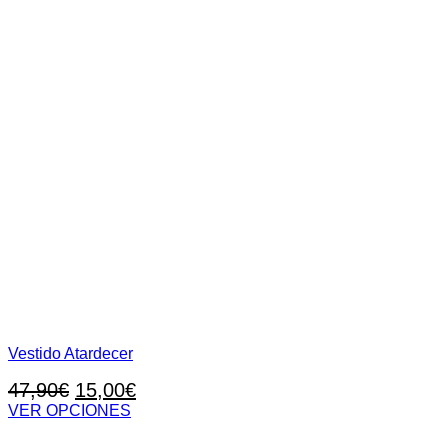
Vestido Atardecer
El
El
47,90
€
15,00
€
precio
precio
VER OPCIONES
Este
original
actual
producto