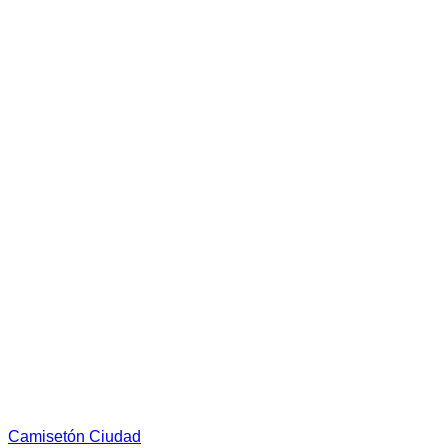
la
página
de
producto
Camisetón Ciudad