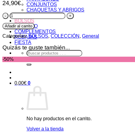
24,90
€
CONJUNTOS
CHAQUETAS Y ABRIGOS
Bolso
CURVIS
Croché
BOLSOS
cantidad
CALZADO
Añadir al carrito
COMPLEMENTOS
Categorías:
BOLSOS
,
COLECCIÓN
,
General
REBAJAS
FIESTA
Quizás te guste también...
Buscar
por:
-50%
0,00
€
0
No hay productos en el carrito.
Volver a la tienda