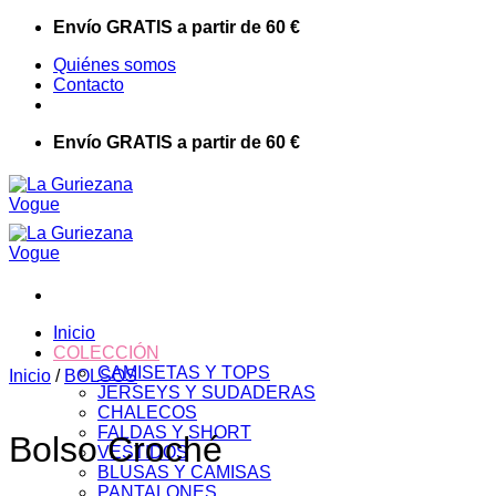
Saltar
Envío GRATIS a partir de 60 €
al
Quiénes somos
contenido
Contacto
Envío GRATIS a partir de 60 €
Inicio
COLECCIÓN
CAMISETAS Y TOPS
Inicio
/
BOLSOS
JERSEYS Y SUDADERAS
CHALECOS
FALDAS Y SHORT
Bolso Croché
VESTIDOS
BLUSAS Y CAMISAS
PANTALONES