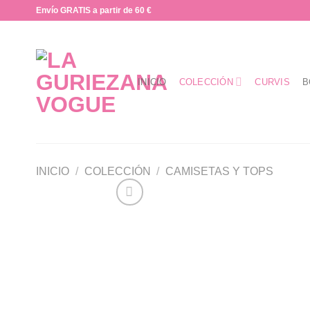
Saltar
Envío GRATIS a partir de 60 €
al
contenido
INICIO
COLECCIÓN
CURVIS
B
INICIO
/
COLECCIÓN
/
CAMISETAS Y TOPS