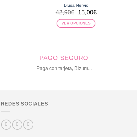
Blusa Nervio
El
El
El
€
42,90
€
15,00
€
precio
precio
precio
l
actual
original
actual
VER OPCIONES
es:
era:
es:
Este
.
21,00€.
42,90€.
15,00€.
producto
tiene
múltiples
PAGO SEGURO
variantes.
Las
Paga con tarjeta, Bizum...
opciones
se
pueden
elegir
en
REDES SOCIALES
la
página
de
producto