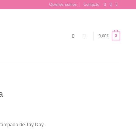
Quiénes somos
Contacto
0
0,00
€
a
tampado de Tay Day.