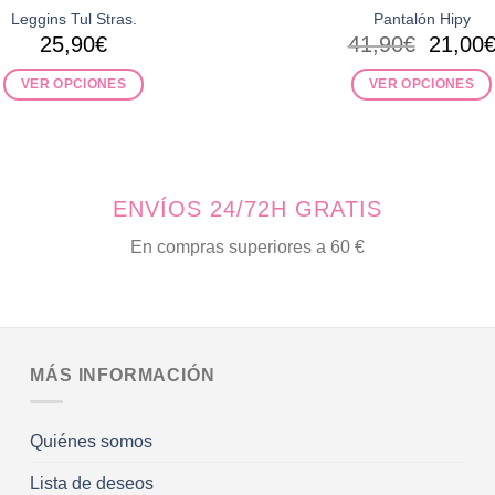
Leggins Tul Stras.
Pantalón Hipy
El
25,90
€
41,90
€
21,00
precio
origina
VER OPCIONES
VER OPCIONES
era:
Este
Este
41,90€
producto
producto
tiene
tiene
múltiples
múltiples
ENVÍOS 24/72H GRATIS
variantes.
variantes.
Las
Las
En compras superiores a 60 €
opciones
opciones
se
se
pueden
pueden
elegir
elegir
en
en
MÁS INFORMACIÓN
la
la
página
página
Quiénes somos
de
de
producto
producto
Lista de deseos