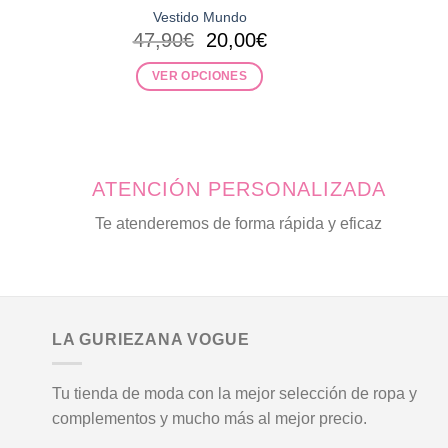
Vestido Mundo
El
El
47,90
€
20,00
€
precio
precio
original
actual
VER OPCIONES
era:
es:
Este
47,90€.
20,00€.
producto
tiene
múltiples
ATENCIÓN PERSONALIZADA
variantes.
Las
Te atenderemos de forma rápida y eficaz
opciones
se
pueden
elegir
en
LA GURIEZANA VOGUE
la
página
Tu tienda de moda con la mejor selección de ropa y
de
complementos y mucho más al mejor precio.
producto