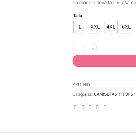
La modelo lleva la L y usa 
Talla
L
XXL
4XL
6XL
Camiseta Mancha cantidad
SKU:
N/D
Categorías:
CAMISETAS Y TOPS
,