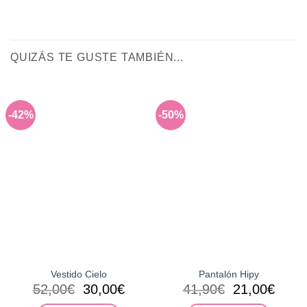
QUIZÁS TE GUSTE TAMBIÉN...
-42%
-50%
Vestido Cielo
Pantalón Hipy
El
El
El
El
52,00
€
30,00
€
41,90
€
21,00
€
precio
precio
precio
preci