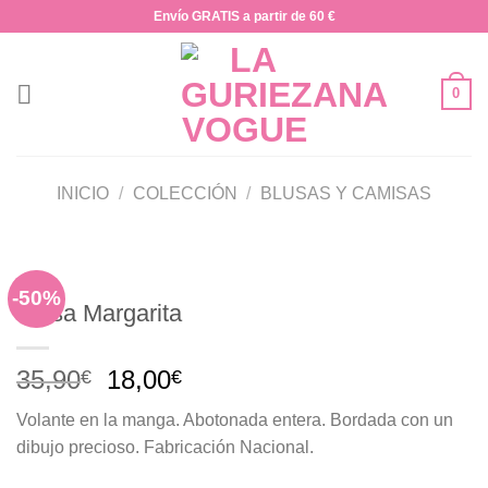
Saltar
Envío GRATIS a partir de 60 €
al
contenido
0
INICIO
/
COLECCIÓN
/
BLUSAS Y CAMISAS
-50%
Blusa Margarita
El
El
35,90
18,00
€
€
precio
precio
Volante en la manga. Abotonada entera. Bordada con un
original
actual
dibujo precioso. Fabricación Nacional.
era:
es:
35,90€.
18,00€.