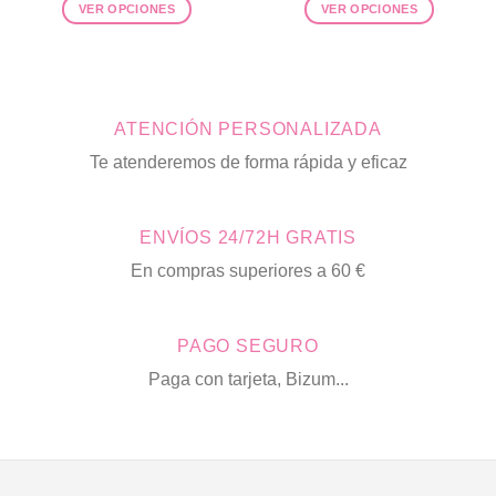
VER OPCIONES
VER OPCIONES
original
actual
original
actua
era:
es:
era:
es:
Este
Este
52,00€.
30,00€.
41,90€.
21,00
producto
producto
tiene
tiene
múltiples
múltiples
ATENCIÓN PERSONALIZADA
variantes.
variantes.
Las
Las
Te atenderemos de forma rápida y eficaz
opciones
opciones
se
se
pueden
pueden
ENVÍOS 24/72H GRATIS
elegir
elegir
en
en
En compras superiores a 60 €
la
la
página
página
de
de
PAGO SEGURO
producto
producto
Paga con tarjeta, Bizum...