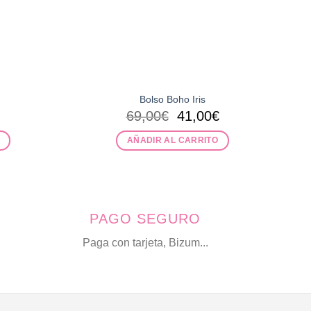
Bolso Boho Iris
El
El
69,00
€
41,00
€
precio
precio
original
actual
AÑADIR AL CARRITO
era:
es:
69,00€.
41,00€.
PAGO SEGURO
Paga con tarjeta, Bizum...