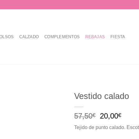
OLSOS
CALZADO
COMPLEMENTOS
REBAJAS
FIESTA
Vestido calado
El
El
57,50
20,00
€
€
precio
prec
Tejido de punto calado. Escot
original
actua
era:
es: