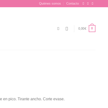
Quiénes somos
Contacto
0
0,00
€
io
e en pico. Tirante ancho. Corte evase.
l