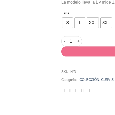
La modelo lleva la L y mide 
57,50€.
20,00
Talla
S
L
XXL
3XL
Vestido calado cantidad
SKU:
N/D
Categorías:
COLECCIÓN
,
CURVIS