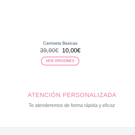
Camiseta Basicaa
El
El
39,90
€
10,00
€
precio
precio
original
actual
VER OPCIONES
era:
es:
Este
39,90€.
10,00€.
producto
tiene
múltiples
ATENCIÓN PERSONALIZADA
variantes.
Las
Te atenderemos de forma rápida y eficaz
opciones
se
pueden
elegir