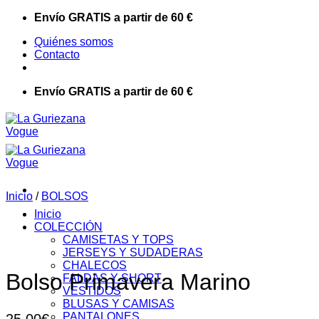
Saltar
Envío GRATIS a partir de 60 €
al
Quiénes somos
contenido
Contacto
Envío GRATIS a partir de 60 €
Inicio
/
BOLSOS
Inicio
COLECCIÓN
CAMISETAS Y TOPS
JERSEYS Y SUDADERAS
CHALECOS
Bolso Primavera Marino
FALDAS Y SHORT
VESTIDOS
BLUSAS Y CAMISAS
PANTALONES
25,00
€