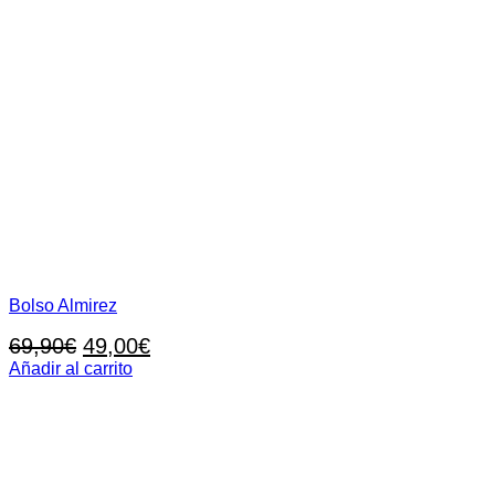
Bolso Almirez
El
El
69,90
€
49,00
€
precio
precio
Añadir al carrito
original
actual
era:
es:
69,90€.
49,00€.