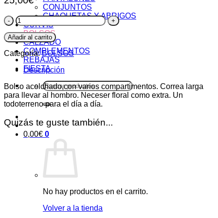
CONJUNTOS
CHAQUETAS Y ABRIGOS
Bolso
CURVIS
Primavera
BOLSOS
Marino
Añadir al carrito
CALZADO
cantidad
COMPLEMENTOS
Categoría:
BOLSOS
REBAJAS
FIESTA
Descripción
Buscar
Bolso acolchado,con varios compartimentos. Correa larga
por:
para llevar al hombro. Neceser floral como extra. Un
todoterreno para el día a día.
Quizás te guste también...
0,00
€
0
No hay productos en el carrito.
Volver a la tienda