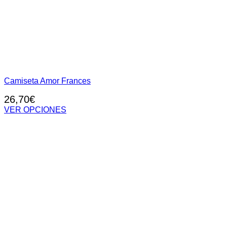
Camiseta Amor Frances
26,70
€
VER OPCIONES
Este
producto
tiene
múltiples
variantes.
Las
opciones
se
pueden
elegir
en
la