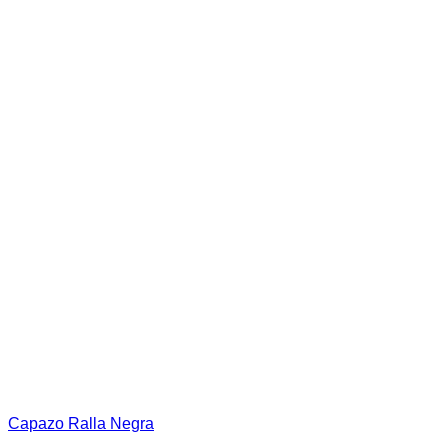
la
página
de
producto
Capazo Ralla Negra