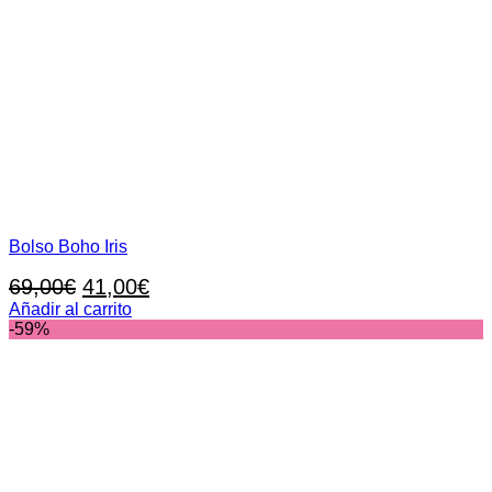
Bolso Boho Iris
El
El
69,00
€
41,00
€
precio
precio
Añadir al carrito
-59%
original
actual
era:
es:
69,00€.
41,00€.