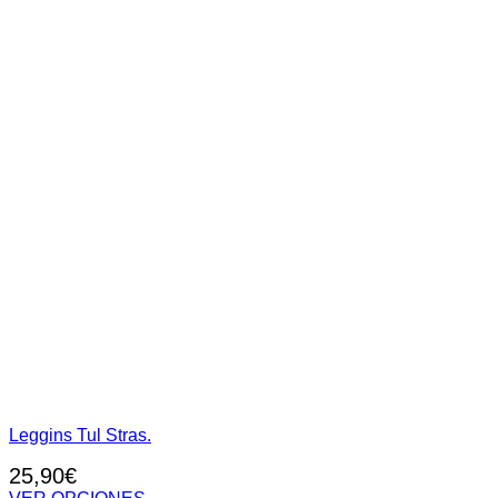
página
de
producto
Leggins Tul Stras.
25,90
€