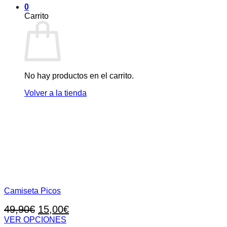
0
Carrito
No hay productos en el carrito.
Volver a la tienda
Camiseta Picos
El
El
49,90
€
15,00
€
precio
precio
VER OPCIONES