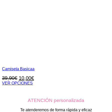
Camiseta Basicaa
El
El
39,90
€
10,00
€
precio
precio
VER OPCIONES
Este
original
actual
producto
era:
es:
tiene
ATENCIÓN personalizada
39,90€.
10,00€.
múltiples
variantes.
Las
Te atenderemos de forma rápida y eficaz