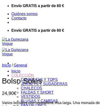
Saltar
Envío GRATIS a partir de 60 €
al
Quiénes somos
contenido
Contacto
Envío GRATIS a partir de 60 €
Inicio
/
General
Inicio
COLECCIÓN
Bolso Soles
CAMISETAS Y TOPS
JERSEYS Y SUDADERAS
CHALECOS
FALDAS Y SHORT
24,90
€
VESTIDOS
BLUSAS Y CAMISAS
Varios bolsillos con cremallera. Asa larga. Una monada de
PANTALONES