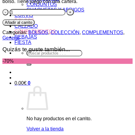
bolso. Tiene juego con una cartera.
CONJUNTOS
CHAQUETAS Y ABRIGOS
Bolso
CURVIS
Soles
BOLSOS
cantidad
Añadir al carrito
CALZADO
COMPLEMENTOS
Categorías:
BOLSOS
,
COLECCIÓN
,
COMPLEMENTOS
,
REBAJAS
General
FIESTA
Quizás te guste también...
Buscar
por:
-70%
0,00
€
0
No hay productos en el carrito.
Volver a la tienda