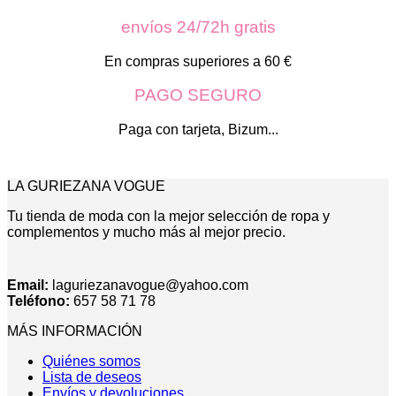
opciones
se
envíos 24/72h gratis
pueden
elegir
En compras superiores a 60 €
en
la
PAGO SEGURO
página
de
Paga con tarjeta, Bizum...
producto
LA GURIEZANA VOGUE
Tu tienda de moda con la mejor selección de ropa y
complementos y mucho más al mejor precio.
Email:
laguriezanavogue@yahoo.com
Teléfono:
657 58 71 78
MÁS INFORMACIÓN
Quiénes somos
Lista de deseos
Envíos y devoluciones