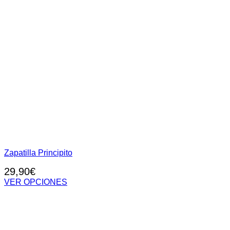
Zapatilla Principito
29,90
€
VER OPCIONES
Este
producto
tiene
múltiples
variantes.