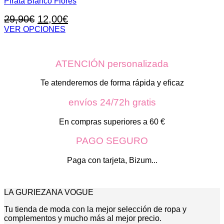
Pirata Blanco Flores
El
El
29,90
€
12,00
€
precio
precio
VER OPCIONES
Este
original
actual
producto
era:
es:
tiene
ATENCIÓN personalizada
29,90€.
12,00€.
múltiples
variantes.
Las
Te atenderemos de forma rápida y eficaz
opciones
se
envíos 24/72h gratis
pueden
elegir
En compras superiores a 60 €
en
la
PAGO SEGURO
página
de
Paga con tarjeta, Bizum...
producto
LA GURIEZANA VOGUE
Tu tienda de moda con la mejor selección de ropa y
complementos y mucho más al mejor precio.