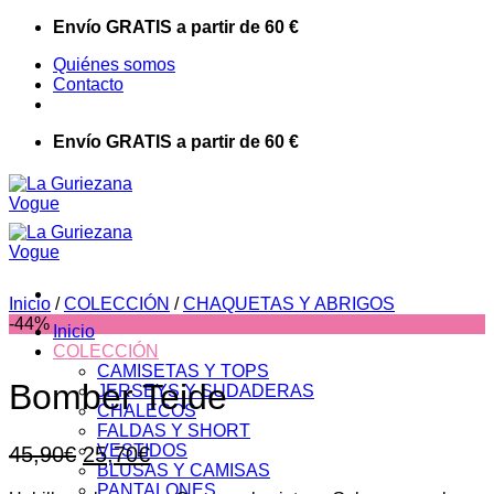
Saltar
Envío GRATIS a partir de 60 €
al
Quiénes somos
contenido
Contacto
Envío GRATIS a partir de 60 €
Inicio
/
COLECCIÓN
/
CHAQUETAS Y ABRIGOS
-44%
Inicio
COLECCIÓN
CAMISETAS Y TOPS
Bomber Teide
JERSEYS Y SUDADERAS
CHALECOS
FALDAS Y SHORT
El
El
VESTIDOS
45,90
€
25,70
€
BLUSAS Y CAMISAS
precio
precio
PANTALONES