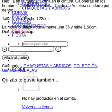
Hebilla en la manga. Goma en la cintura. Galoneras en los
original
actual
CONJUNTOS
hombros. Cuello con Hebilla. Tejido de Antelina con forro por
era:
es:
CHAQUETAS Y ABRIGOS
dentro.
CURVIS
45,90€.
25,70€.
BOLSOS
Talla Única: Pecho 122cm.
CALZADO
COMPLEMENTOS
La modelo utiliza normalmente una 36 y mide 1.60cm.
REBAJAS
Dudas por wasap.
FIESTA
Buscar
por:
Bomber
Teide
cantidad
Añadir al carrito
Categorías:
CHAQUETAS Y ABRIGOS
,
COLECCIÓN
,
0,00
€
0
General
,
REBAJAS
Quizás te guste también...
No hay productos en el carrito.
Volver a la tienda