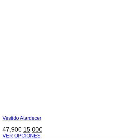
producto
Vestido Atardecer
El
El
47,90
€
15,00
€
precio
precio
VER OPCIONES