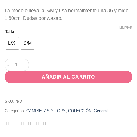
La modelo lleva la S/M y usa normalmente una 36 y mide
1.60cm. Dudas por wasap.
LIMPIAR
Talla
L/Xl
S/M
Camiseta CHIC cantidad
AÑADIR AL CARRITO
SKU:
N/D
Categorías:
CAMISETAS Y TOPS
,
COLECCIÓN
,
General