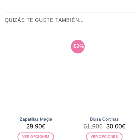
QUIZÁS TE GUSTE TAMBIÉN...
-52%
Zapatillas Magia
Blusa Cortinas
El
El
29,90
€
61,90
€
30,00
€
precio
preci
VER OPCIONES
VER OPCIONES
original
actua