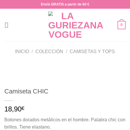
Saltar
Envío GRATIS a partir de 60 €
al
contenido
0
INICIO
/
COLECCIÓN
/
CAMISETAS Y TOPS
Camiseta CHIC
18,90
€
Botones dorados metálicos en el hombre. Palabra chic con
brillos. Tiene elastano.