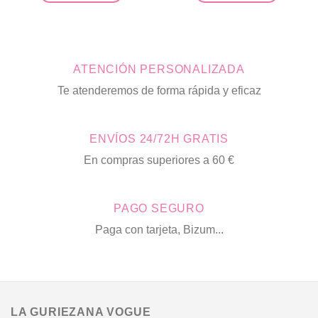
era:
es:
Este
Este
61,90€.
30,00
producto
producto
tiene
tiene
múltiples
múltiples
ATENCIÓN PERSONALIZADA
variantes.
variantes.
Las
Las
Te atenderemos de forma rápida y eficaz
opciones
opciones
se
se
pueden
pueden
ENVÍOS 24/72H GRATIS
elegir
elegir
en
en
En compras superiores a 60 €
la
la
página
página
de
de
PAGO SEGURO
producto
producto
Paga con tarjeta, Bizum...
LA GURIEZANA VOGUE