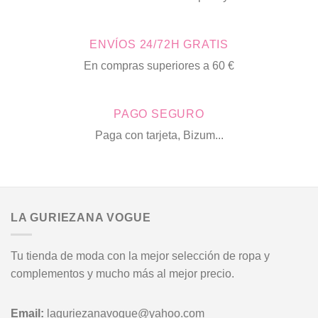
opciones
opciones
se
se
pueden
pueden
ENVÍOS 24/72H GRATIS
elegir
elegir
en
en
En compras superiores a 60 €
la
la
página
página
de
de
PAGO SEGURO
producto
producto
Paga con tarjeta, Bizum...
LA GURIEZANA VOGUE
Tu tienda de moda con la mejor selección de ropa y
complementos y mucho más al mejor precio.
Email:
laguriezanavogue@yahoo.com