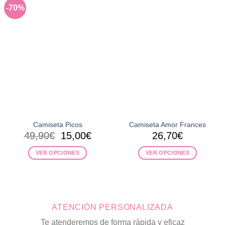
-70%
Camiseta Picos
Camiseta Amor Frances
El
El
49,90
€
15,00
€
26,70
€
precio
precio
VER OPCIONES
VER OPCIONES
original
actual
era:
es:
Este
Este
49,90€.
15,00€.
producto
producto
tiene
tiene
múltiples
múltiples
ATENCIÓN PERSONALIZADA
variantes.
variantes.
Las
Las
Te atenderemos de forma rápida y eficaz