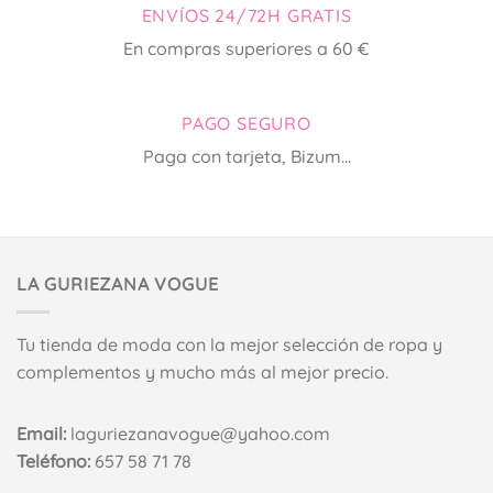
ENVÍOS 24/72H GRATIS
en
en
la
la
En compras superiores a 60 €
página
página
de
de
producto
producto
PAGO SEGURO
Paga con tarjeta, Bizum...
LA GURIEZANA VOGUE
Tu tienda de moda con la mejor selección de ropa y
complementos y mucho más al mejor precio.
Email:
laguriezanavogue@yahoo.com
Teléfono:
657 58 71 78