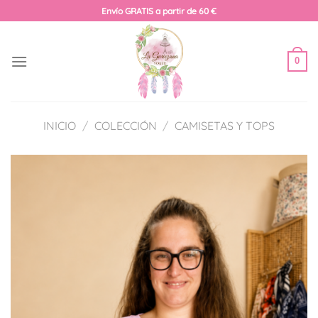
Saltar
Envío GRATIS a partir de 60 €
al
contenido
0
INICIO
/
COLECCIÓN
/
CAMISETAS Y TOPS