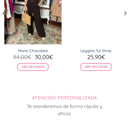
Mono Chocolate
Leggins Tul Stras.
El
El
54,00
€
30,00
€
25,90
€
cio
precio
precio
ual
original
actual
VER OPCIONES
VER OPCIONES
era:
es:
Este
Este
00€.
54,00€.
30,00€.
producto
producto
tiene
tiene
múltiples
múltiples
ATENCIÓN PERSONALIZADA
variantes.
variantes.
Las
Las
Te atenderemos de forma rápida y
opciones
opciones
eficaz
se
se
pueden
pueden
elegir
elegir