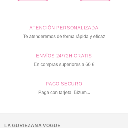
era:
es:
Este
Este
51,90€.
10,00
producto
producto
tiene
tiene
múltiples
múltiples
ATENCIÓN PERSONALIZADA
variantes.
variantes.
Las
Las
Te atenderemos de forma rápida y eficaz
opciones
opciones
se
se
pueden
pueden
ENVÍOS 24/72H GRATIS
elegir
elegir
en
en
En compras superiores a 60 €
la
la
página
página
de
de
PAGO SEGURO
producto
producto
Paga con tarjeta, Bizum...
LA GURIEZANA VOGUE