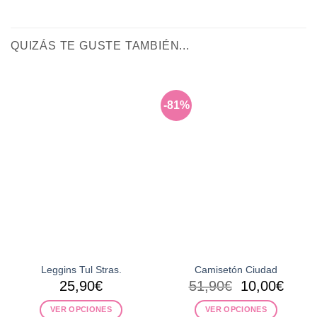
QUIZÁS TE GUSTE TAMBIÉN...
-81%
Leggins Tul Stras.
Camisetón Ciudad
El
El
25,90
€
51,90
€
10,00
€
precio
preci
VER OPCIONES
VER OPCIONES
original
actua