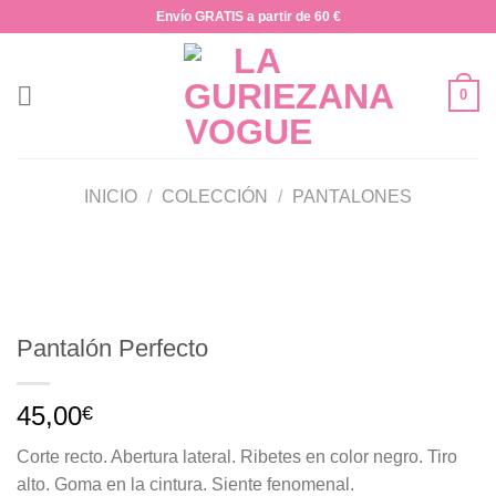
Saltar
Envío GRATIS a partir de 60 €
al
contenido
0
INICIO
/
COLECCIÓN
/
PANTALONES
Pantalón Perfecto
45,00
€
Corte recto. Abertura lateral. Ribetes en color negro. Tiro
alto. Goma en la cintura. Siente fenomenal.