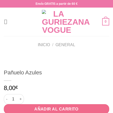
Saltar
Envío GRATIS a partir de 60 €
al
contenido
0
INICIO
/
GENERAL
Pañuelo Azules
8,00
€
Pañuelo Azules cantidad
AÑADIR AL CARRITO