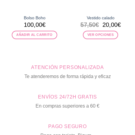
Bolso Boho
Vestido calado
El
El
100,00
€
57,50
€
20,00
€
precio
preci
AÑADIR AL CARRITO
VER OPCIONES
original
actua
era:
es:
Este
57,50€.
20,00
producto
tiene
múltiples
ATENCIÓN PERSONALIZADA
variantes.
Las
Te atenderemos de forma rápida y eficaz
opciones
se
pueden
ENVÍOS 24/72H GRATIS
elegir
en
En compras superiores a 60 €
la
página
de
PAGO SEGURO
producto