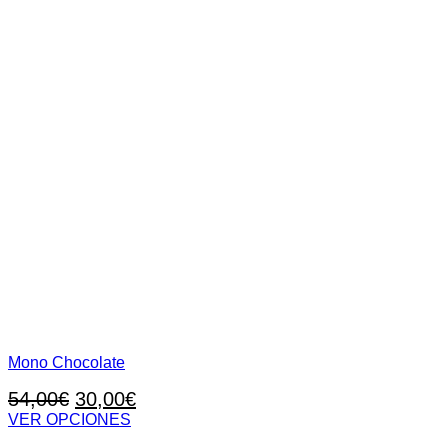
Mono Chocolate
El
El
54,00
€
30,00
€
precio
precio
VER OPCIONES
Este
original
actual