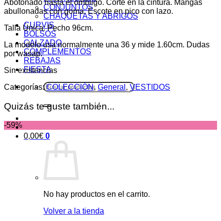
Abotonado hasta el ombligo. Corte en la cintura. Mangas
CONJUNTOS
abullonadas con goma. Escote en pico con lazo.
CHAQUETAS Y ABRIGOS
CURVIS
Talla Única: Pecho 96cm.
BOLSOS
CALZADO
La modelo usa normalmente una 36 y mide 1.60cm. Dudas
COMPLEMENTOS
por wasap.
REBAJAS
FIESTA
Sin existencias
Buscar
Categorías:
COLECCIÓN
,
General
,
VESTIDOS
por:
Quizás te guste también...
-59%
0,00
€
0
No hay productos en el carrito.
Volver a la tienda