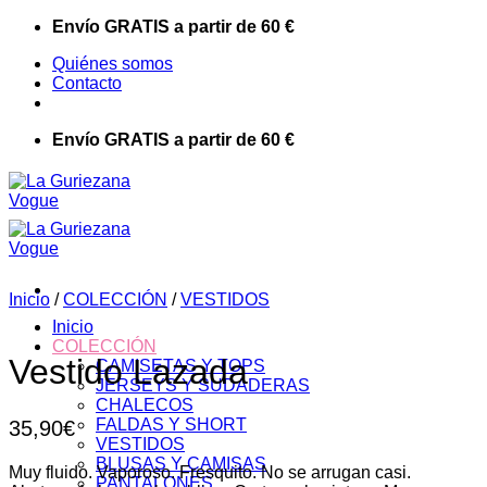
Saltar
Envío GRATIS a partir de 60 €
al
Quiénes somos
contenido
Contacto
Envío GRATIS a partir de 60 €
Inicio
/
COLECCIÓN
/
VESTIDOS
Inicio
COLECCIÓN
Vestido Lazada
CAMISETAS Y TOPS
JERSEYS Y SUDADERAS
CHALECOS
FALDAS Y SHORT
35,90
€
VESTIDOS
BLUSAS Y CAMISAS
Muy fluido. Vaporoso. Fresquito. No se arrugan casi.
PANTALONES