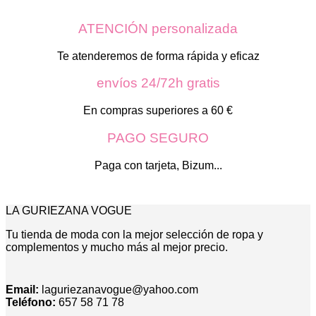
producto
era:
es:
tiene
ATENCIÓN personalizada
54,00€.
30,00€.
múltiples
variantes.
Las
Te atenderemos de forma rápida y eficaz
opciones
se
envíos 24/72h gratis
pueden
elegir
En compras superiores a 60 €
en
la
PAGO SEGURO
página
de
Paga con tarjeta, Bizum...
producto
LA GURIEZANA VOGUE
Tu tienda de moda con la mejor selección de ropa y
complementos y mucho más al mejor precio.
Email:
laguriezanavogue@yahoo.com
Teléfono:
657 58 71 78