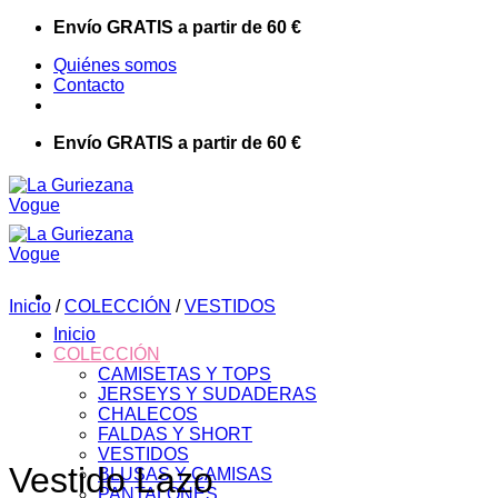
Saltar
Envío GRATIS a partir de 60 €
al
Quiénes somos
contenido
Contacto
Envío GRATIS a partir de 60 €
Inicio
/
COLECCIÓN
/
VESTIDOS
Inicio
COLECCIÓN
CAMISETAS Y TOPS
JERSEYS Y SUDADERAS
CHALECOS
FALDAS Y SHORT
VESTIDOS
Vestido Lazo
BLUSAS Y CAMISAS
PANTALONES