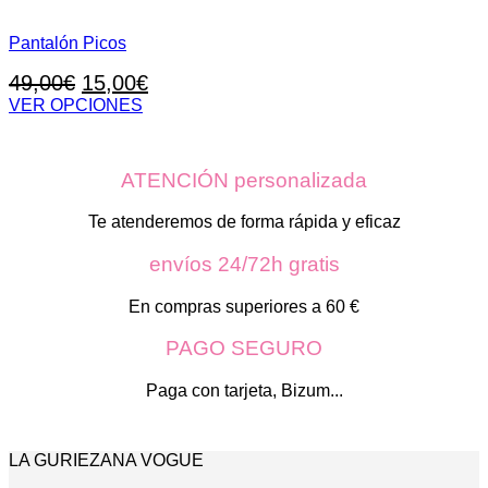
Pantalón Picos
El
El
49,00
€
15,00
€
precio
precio
VER OPCIONES
Este
original
actual
producto
era:
es:
tiene
ATENCIÓN personalizada
49,00€.
15,00€.
múltiples
variantes.
Las
Te atenderemos de forma rápida y eficaz
opciones
se
envíos 24/72h gratis
pueden
elegir
En compras superiores a 60 €
en
la
PAGO SEGURO
página
de
Paga con tarjeta, Bizum...
producto
LA GURIEZANA VOGUE