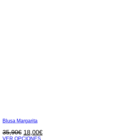
producto
Blusa Margarita
El
El
35,90
€
18,00
€
precio
precio
VER OPCIONES