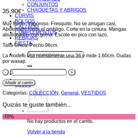
CONJUNTOS
CHAQUETAS Y ABRIGOS
35,90
€
CURVIS
BOLSOS
Muy fluido. Vaporoso. Fresquito. No se arrugan casi.
CALZADO
Abotonado hasta el ombligo. Corte en la cintura. Mangas
COMPLEMENTOS
abullonadas con goma. Escote en pico con lazo.
REBAJAS
FIESTA
Talla Única: Pecho 96cm.
Buscar
La modelo usa normalmente una 36 y mide 1.60cm. Dudas
por:
por wasap.
Vestido
Lazo
cantidad
Añadir al carrito
0,00
€
0
Categorías:
COLECCIÓN
,
General
,
VESTIDOS
Quizás te guste también...
-70%
No hay productos en el carrito.
Volver a la tienda