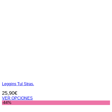
Leggins Tul Stras.
25,90
€
VER OPCIONES
Este
-44%
producto
tiene