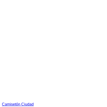
la
página
de
producto
Camisetón Ciudad