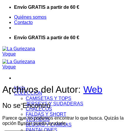
Saltar
Envío GRATIS a partir de 60 €
al
Quiénes somos
contenido
Contacto
Envío GRATIS a partir de 60 €
Archivos del Autor:
Web
Inicio
COLECCIÓN
CAMISETAS Y TOPS
JERSEYS Y SUDADERAS
No se Encontró
CHALECOS
FALDAS Y SHORT
Parece que no podemos encontrar lo que busca. Quizás la
VESTIDOS
opción Buscar pueda ayudarle.
BLUSAS Y CAMISAS
PANTALONES