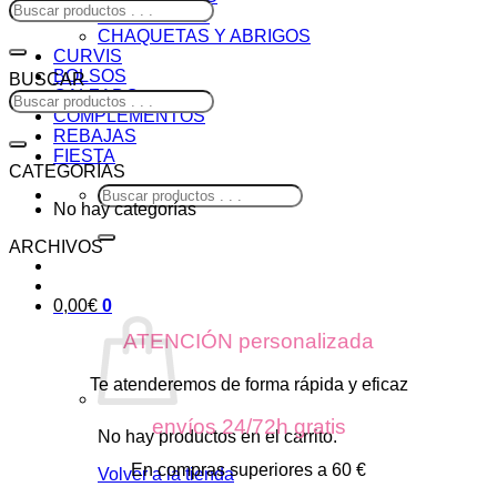
CONJUNTOS
CHAQUETAS Y ABRIGOS
CURVIS
BOLSOS
BUSCAR
CALZADO
COMPLEMENTOS
REBAJAS
FIESTA
CATEGORÍAS
Buscar
No hay categorías
por:
ARCHIVOS
0,00
€
0
ATENCIÓN personalizada
Te atenderemos de forma rápida y eficaz
envíos 24/72h gratis
No hay productos en el carrito.
En compras superiores a 60 €
Volver a la tienda