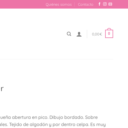
Quiénes somos
Contacto
0
0,00
€
r
io
ueña abertura en pico. Dibujo bordado. Sobre
al
les. Tejido de algodón y por dentro celpa. Es muy