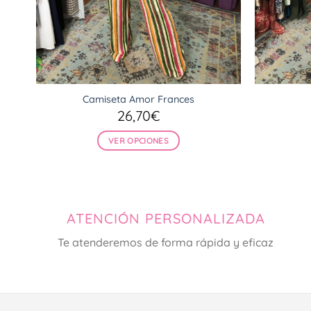
Camiseta Amor Frances
26,70
€
VER OPCIONES
Este
producto
tiene
múltiples
ATENCIÓN PERSONALIZADA
variantes.
Las
Te atenderemos de forma rápida y eficaz
opciones
se
pueden
elegir