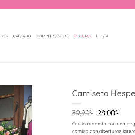
LSOS
CALZADO
COMPLEMENTOS
REBAJAS
FIESTA
Camiseta Hespe
El
El
39,90
€
28,00
€
precio
prec
Cuello redondo con una peq
original
actu
camisa con aberturas latera
era:
es: