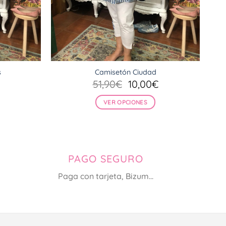
s
Camisetón Ciudad
El
El
El
51,90
€
10,00
€
precio
precio
precio
al
actual
original
actual
VER OPCIONES
es:
era:
es:
Este
.
12,00€.
51,90€.
10,00€.
producto
tiene
múltiples
PAGO SEGURO
variantes.
Las
Paga con tarjeta, Bizum...
opciones
se
pueden
elegir