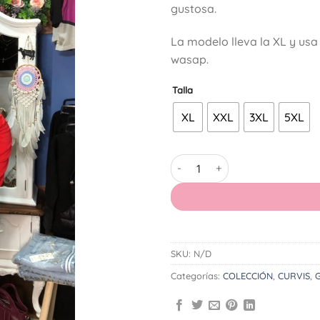
gustosa.
39,90€.
28,0
La modelo lleva la XL y us
wasap.
Talla
XL
XXL
3XL
5XL
Camiseta Hesper cantidad
SKU:
N/D
Categorías:
COLECCIÓN
,
CURVIS
,
G