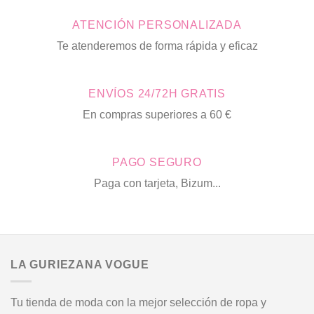
múltiples
múltiples
ATENCIÓN PERSONALIZADA
variantes.
variantes.
Las
Las
Te atenderemos de forma rápida y eficaz
opciones
opciones
se
se
pueden
pueden
ENVÍOS 24/72H GRATIS
elegir
elegir
en
en
En compras superiores a 60 €
la
la
página
página
de
de
PAGO SEGURO
producto
producto
Paga con tarjeta, Bizum...
LA GURIEZANA VOGUE
Tu tienda de moda con la mejor selección de ropa y