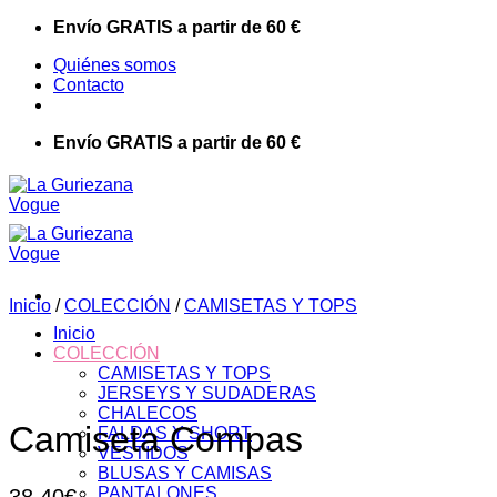
Saltar
Envío GRATIS a partir de 60 €
al
Quiénes somos
contenido
Contacto
Envío GRATIS a partir de 60 €
Inicio
/
COLECCIÓN
/
CAMISETAS Y TOPS
Inicio
COLECCIÓN
CAMISETAS Y TOPS
JERSEYS Y SUDADERAS
CHALECOS
Camiseta Compas
FALDAS Y SHORT
VESTIDOS
BLUSAS Y CAMISAS
PANTALONES
38,40
€