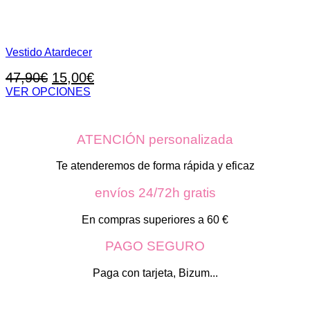
Vestido Atardecer
El
El
47,90
€
15,00
€
precio
precio
VER OPCIONES
Este
original
actual
producto
era:
es:
tiene
ATENCIÓN personalizada
47,90€.
15,00€.
múltiples
variantes.
Las
Te atenderemos de forma rápida y eficaz
opciones
se
envíos 24/72h gratis
pueden
elegir
En compras superiores a 60 €
en
la
PAGO SEGURO
página
de
Paga con tarjeta, Bizum...
producto