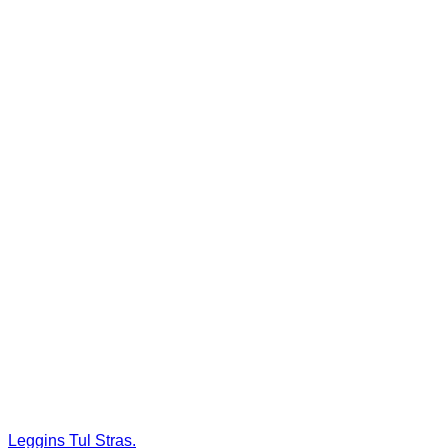
en
la
página
de
producto
Leggins Tul Stras.