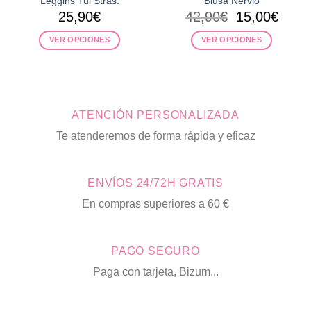
Leggins Tul Stras.
Blusa Nervio
El
El
25,90
€
42,90
€
15,00
€
precio
preci
VER OPCIONES
VER OPCIONES
original
actua
era:
es:
Este
Este
42,90€.
15,00
producto
producto
tiene
tiene
múltiples
múltiples
ATENCIÓN PERSONALIZADA
variantes.
variantes.
Las
Las
Te atenderemos de forma rápida y eficaz
opciones
opciones
se
se
pueden
pueden
ENVÍOS 24/72H GRATIS
elegir
elegir
en
en
En compras superiores a 60 €
la
la
página
página
de
de
PAGO SEGURO
producto
producto
Paga con tarjeta, Bizum...