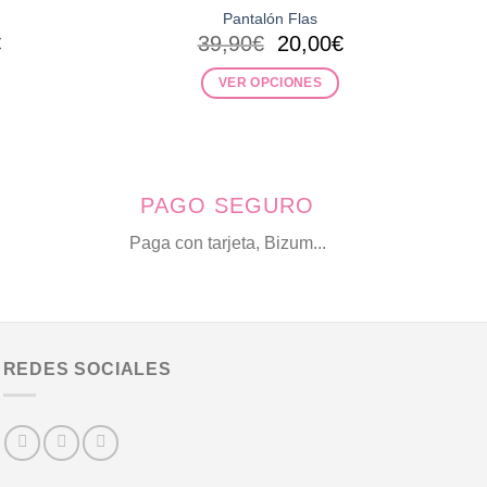
Pantalón Flas
El
El
El
€
39,90
€
20,00
€
precio
precio
precio
l
actual
original
actual
VER OPCIONES
es:
era:
es:
Este
.
15,00€.
39,90€.
20,00€.
producto
tiene
múltiples
PAGO SEGURO
variantes.
Las
Paga con tarjeta, Bizum...
opciones
se
pueden
elegir
en
REDES SOCIALES
la
página
de
producto