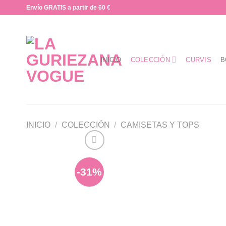
Saltar
Envío GRATIS a partir de 60 €
al
contenido
INICIO
COLECCIÓN
CURVIS
B
INICIO
/
COLECCIÓN
/
CAMISETAS Y TOPS
-31%