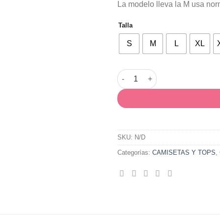
La modelo lleva la M usa no
37,90€.
26,00
Talla
S
M
L
XL
Camiseta Veleta cantidad
SKU:
N/D
Categorías:
CAMISETAS Y TOPS
,