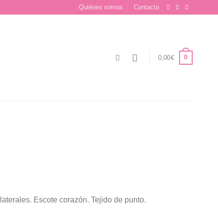
Quiénes somos
Contacto
0
0,00
€
io
laterales. Escote corazón. Tejido de punto.
l