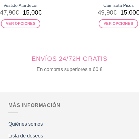
Vestido Atardecer
Camiseta Picos
El
El
El
47,90
€
15,00
€
49,90
€
15,00
precio
precio
precio
original
actual
origina
VER OPCIONES
VER OPCIONES
era:
es:
era:
Este
Este
47,90€.
15,00€.
49,90€
producto
producto
tiene
tiene
múltiples
múltiples
ENVÍOS 24/72H GRATIS
variantes.
variantes.
Las
Las
En compras superiores a 60 €
opciones
opciones
se
se
pueden
pueden
elegir
elegir
en
en
MÁS INFORMACIÓN
la
la
página
página
Quiénes somos
de
de
producto
producto
Lista de deseos