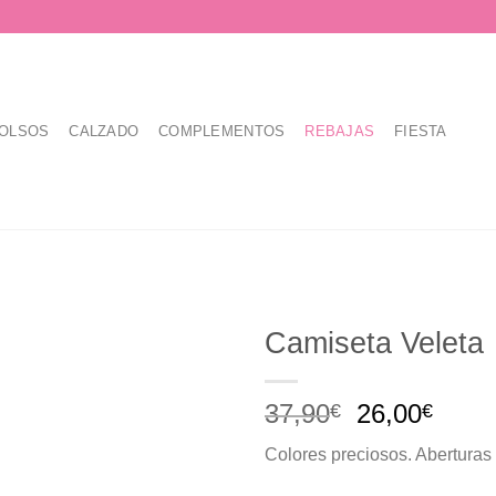
OLSOS
CALZADO
COMPLEMENTOS
REBAJAS
FIESTA
Camiseta Veleta
El
El
37,90
26,00
€
€
precio
prec
Colores preciosos. Aberturas 
original
actua
era:
es: