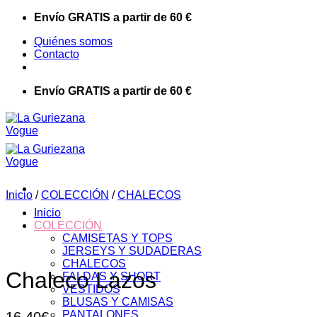
Saltar
Envío GRATIS a partir de 60 €
al
Quiénes somos
contenido
Contacto
Envío GRATIS a partir de 60 €
Inicio
/
COLECCIÓN
/
CHALECOS
Inicio
COLECCIÓN
CAMISETAS Y TOPS
JERSEYS Y SUDADERAS
CHALECOS
Chaleco Lazos
FALDAS Y SHORT
VESTIDOS
BLUSAS Y CAMISAS
PANTALONES
16,40
€