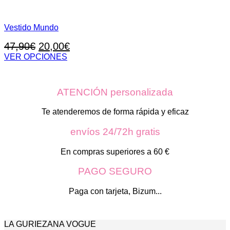
Vestido Mundo
El
El
47,90
€
20,00
€
precio
precio
VER OPCIONES
Este
original
actual
producto
era:
es:
tiene
ATENCIÓN personalizada
47,90€.
20,00€.
múltiples
variantes.
Las
Te atenderemos de forma rápida y eficaz
opciones
se
envíos 24/72h gratis
pueden
elegir
En compras superiores a 60 €
en
la
PAGO SEGURO
página
de
Paga con tarjeta, Bizum...
producto
LA GURIEZANA VOGUE