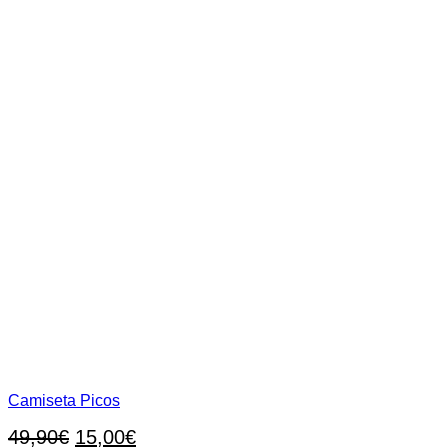
de
producto
Camiseta Picos
El
El
49,90
€
15,00
€