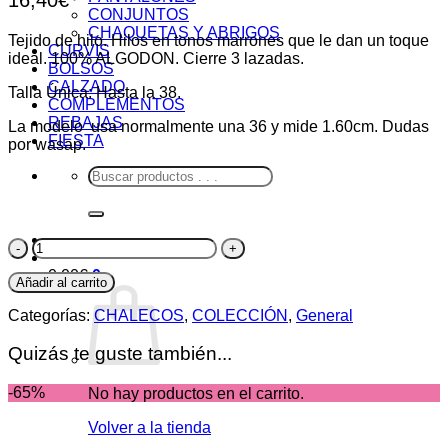
CONJUNTOS
CHAQUETAS Y ABRIGOS
Tejido de hilo. Hilos en tonos marrones que le dan un toque
CURVIS
ideal. 100% ALGODON. Cierre 3 lazadas.
BOLSOS
CALZADO
Talla Única: Hasta la 38.
COMPLEMENTOS
REBAJAS
La modelo usa normalmente una 36 y mide 1.60cm. Dudas
FIESTA
por wasap.
Buscar
por:
Chaleco
Lazos
0,00
€
0
cantidad
Añadir al carrito
Categorías:
CHALECOS
,
COLECCIÓN
,
General
Quizás te guste también...
-65%
No hay productos en el carrito.
Volver a la tienda