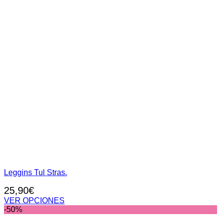
Leggins Tul Stras.
25,90
€
VER OPCIONES
Este
-50%
producto