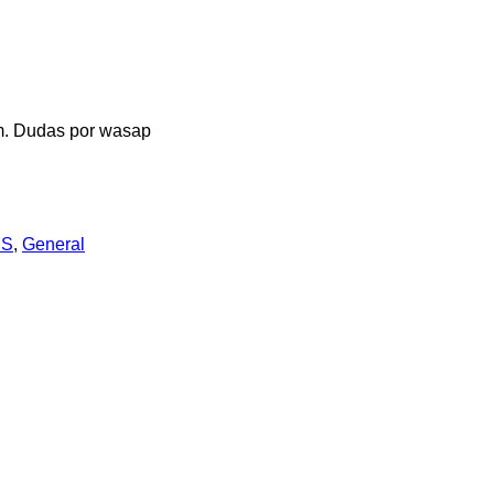
cm. Dudas por wasap
IS
,
General