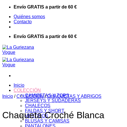
Saltar
Envío GRATIS a partir de 60 €
al
Quiénes somos
contenido
Contacto
Envío GRATIS a partir de 60 €
Inicio
COLECCIÓN
CAMISETAS Y TOPS
Inicio
/
COLECCIÓN
/
CHAQUETAS Y ABRIGOS
JERSEYS Y SUDADERAS
CHALECOS
FALDAS Y SHORT
Chaqueta Croché Blanca
VESTIDOS
BLUSAS Y CAMISAS
PANTALONES