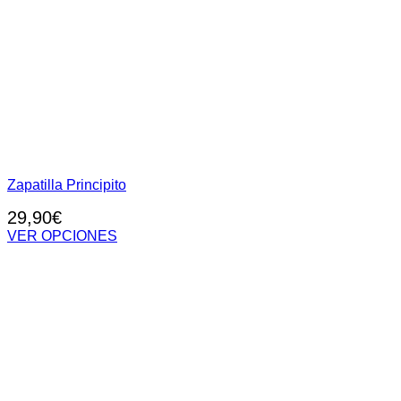
Zapatilla Principito
29,90
€
VER OPCIONES
Este
producto
tiene
múltiples
variantes.
Las
opciones
se
pueden
elegir