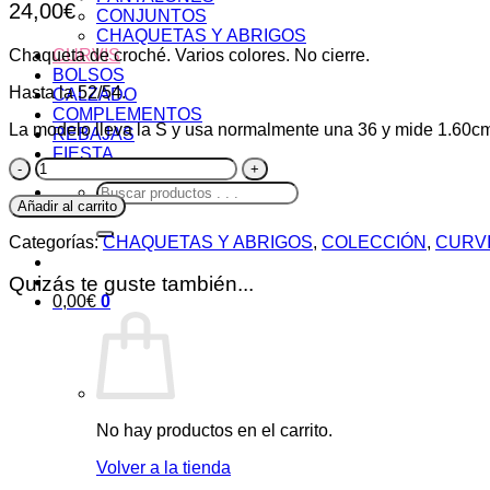
24,00
€
CONJUNTOS
CHAQUETAS Y ABRIGOS
Chaqueta de croché. Varios colores. No cierre.
CURVIS
BOLSOS
Hasta la 52/54.
CALZADO
COMPLEMENTOS
La modelo lleva la S y usa normalmente una 36 y mide 1.60
REBAJAS
FIESTA
Chaqueta
Croché
Buscar
Blanca
Añadir al carrito
por:
cantidad
Categorías:
CHAQUETAS Y ABRIGOS
,
COLECCIÓN
,
CURV
Quizás te guste también...
0,00
€
0
No hay productos en el carrito.
Volver a la tienda