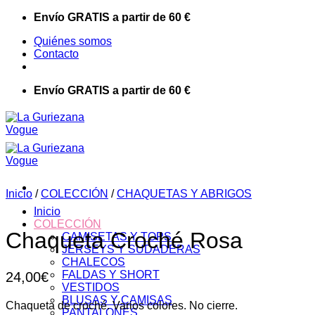
Saltar
Envío GRATIS a partir de 60 €
al
Quiénes somos
contenido
Contacto
Envío GRATIS a partir de 60 €
Inicio
/
COLECCIÓN
/
CHAQUETAS Y ABRIGOS
Inicio
COLECCIÓN
Chaqueta Croché Rosa
CAMISETAS Y TOPS
JERSEYS Y SUDADERAS
CHALECOS
FALDAS Y SHORT
24,00
€
VESTIDOS
BLUSAS Y CAMISAS
Chaqueta de croché. Varios colores. No cierre.
PANTALONES