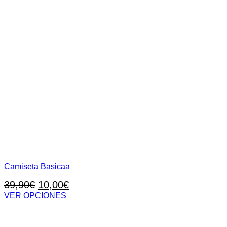
Camiseta Basicaa
El
El
39,90
€
10,00
€
precio
precio
VER OPCIONES
Este
original
actual
producto
era:
es:
tiene