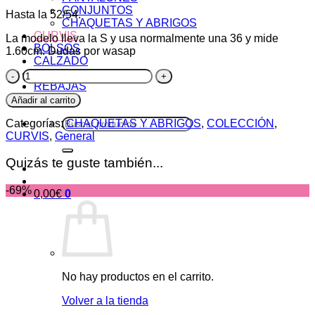
CONJUNTOS
Hasta la 52/54.
CHAQUETAS Y ABRIGOS
CURVIS
La modelo lleva la S y usa normalmente una 36 y mide
BOLSOS
1.60cm. Dudas por wasap
CALZADO
COMPLEMENTOS
Chaqueta
REBAJAS
Croché
FIESTA
Rosa
Añadir al carrito
cantidad
Buscar
Categorías:
CHAQUETAS Y ABRIGOS
,
COLECCIÓN
,
por:
CURVIS
,
General
Quizás te guste también...
-69%
0,00
€
0
No hay productos en el carrito.
Volver a la tienda