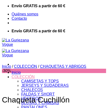
Saltar
Envío GRATIS a partir de 60 €
al
Quiénes somos
contenido
Contacto
Envío GRATIS a partir de 60 €
Inicio
/
COLECCIÓN
/
CHAQUETAS Y ABRIGOS
-30%
Inicio
COLECCIÓN
CAMISETAS Y TOPS
JERSEYS Y SUDADERAS
CHALECOS
FALDAS Y SHORT
Chaqueta Cuchillón
VESTIDOS
BLUSAS Y CAMISAS
PANTALONES