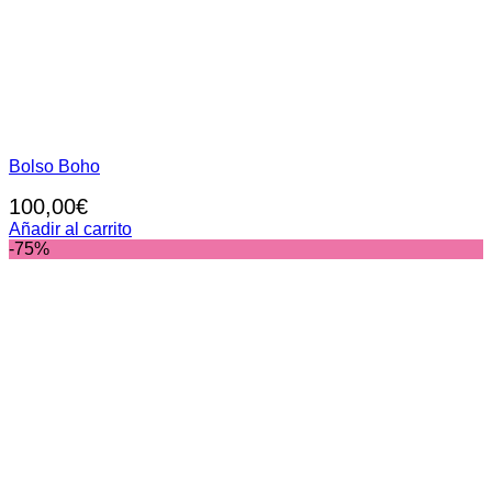
Bolso Boho
100,00
€
Añadir al carrito
-75%