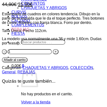
El
El
CONJUNTOS
44,90
€
31,50
€
CHAQUETAS Y ABRIGOS
precio
precio
CURVIS
Estampado de cuadros en colores tendencia. Dibujo en la
original
actual
BOLSOS
parte de la espalda que le da el toque perfecto. Tres botones
era:
es:
CALZADO
de cierre. Ribetes con franja blanca. Forro por dentro.
COMPLEMENTOS
44,90€.
31,50€.
REBAJAS
Talla Única: Pecho 112cm.
FIESTA
La modelo usa normalmente una 36 y mide 1.60cm. Dudas
Buscar
por wasap.
por:
Chaqueta
Cuchillón
cantidad
Añadir al carrito
0,00
€
0
Categorías:
CHAQUETAS Y ABRIGOS
,
COLECCIÓN
,
General
,
REBAJAS
Quizás te guste también...
No hay productos en el carrito.
Volver a la tienda