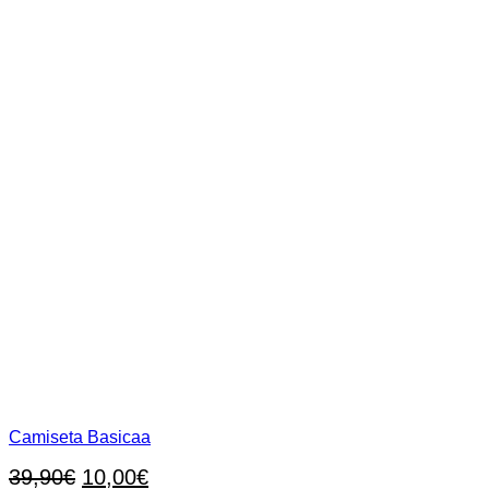
Camiseta Basicaa
El
El
39,90
€
10,00
€