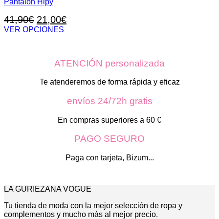
Pantalón Hipy
El
El
41,90
€
21,00
€
precio
precio
VER OPCIONES
Este
original
actual
producto
era:
es:
tiene
ATENCIÓN personalizada
41,90€.
21,00€.
múltiples
variantes.
Las
Te atenderemos de forma rápida y eficaz
opciones
se
envíos 24/72h gratis
pueden
elegir
En compras superiores a 60 €
en
la
PAGO SEGURO
página
de
Paga con tarjeta, Bizum...
producto
LA GURIEZANA VOGUE
Tu tienda de moda con la mejor selección de ropa y
complementos y mucho más al mejor precio.