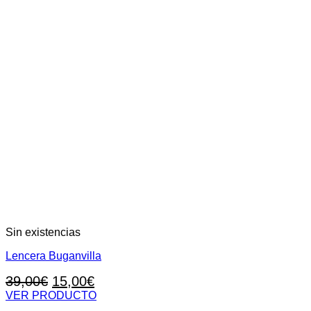
Sin existencias
Lencera Buganvilla
El
El
39,00
€
15,00
€
precio
precio
VER PRODUCTO
Este