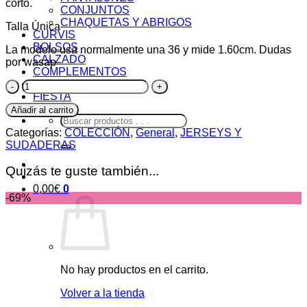
corto.
CONJUNTOS
CHAQUETAS Y ABRIGOS
Talla Única
CURVIS
BOLSOS
La modelo usa normalmente una 36 y mide 1.60cm. Dudas
CALZADO
por wasap
COMPLEMENTOS
REBAJAS
Jersey
FIESTA
Gatos
cantidad
Añadir al carrito
Buscar
por:
Categorías:
COLECCIÓN
,
General
,
JERSEYS Y
SUDADERAS
Quizás te guste también...
0,00
€
0
-69%
No hay productos en el carrito.
Volver a la tienda