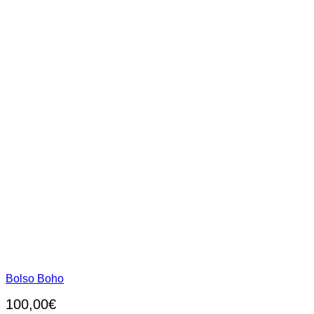
página
de
producto
Bolso Boho
100,00
€