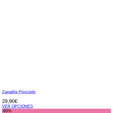
producto
Zapatilla Principito
29,90
€
VER OPCIONES
Este
-60%