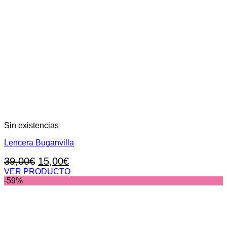
Sin existencias
Lencera Buganvilla
El
El
39,00
€
15,00
€
precio
precio
VER PRODUCTO
Este
-59%
original
actual
producto
era:
es:
tiene
39,00€.
15,00€.
múltiples
variantes.
Las