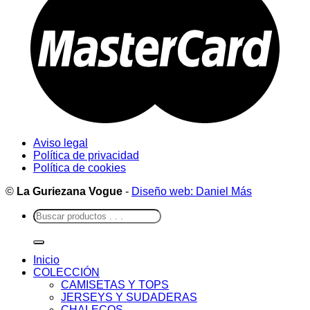
Aviso legal
Política de privacidad
Política de cookies
©
La Guriezana Vogue
-
Diseño web: Daniel Más
Buscar
por:
Inicio
COLECCIÓN
CAMISETAS Y TOPS
JERSEYS Y SUDADERAS
CHALECOS