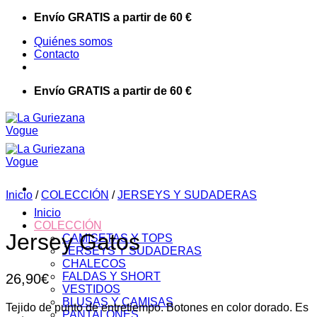
Saltar
Envío GRATIS a partir de 60 €
al
Quiénes somos
contenido
Contacto
Envío GRATIS a partir de 60 €
Inicio
/
COLECCIÓN
/
JERSEYS Y SUDADERAS
Inicio
COLECCIÓN
Jersey Gatos
CAMISETAS Y TOPS
JERSEYS Y SUDADERAS
CHALECOS
FALDAS Y SHORT
26,90
€
VESTIDOS
BLUSAS Y CAMISAS
Tejido de punto de entretiempo. Botones en color dorado. Es
PANTALONES