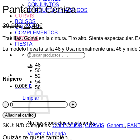
CONJUNTOS
Pantalón Ceniza
CHAQUETAS Y ABRIGOS
CURVIS
BOLSOS
El
El
39,90
€
22,40
€
CALZADO
precio
precio
COMPLEMENTOS
Trabillas. Goma en la cintura. Tiro alto. Sienta espectacular. 
REBAJAS
original
actual
FIESTA
era:
es:
La modelo lleva la talla 48 y Usa normalmente una 46 y mide
39,90€.
22,40€.
Buscar
por:
48
50
52
Número
54
0,00
€
0
56
Limpiar
Pantalón
Ceniza
cantidad
Añadir al carrito
No hay productos en el carrito.
SKU:
N/D
Categorías:
COLECCIÓN
,
CURVIS
,
General
,
PAN
Volver a la tienda
Quizás te guste también...