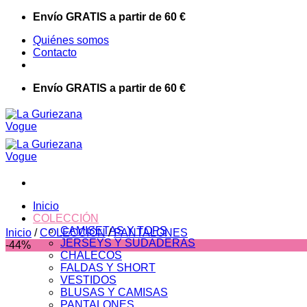
Saltar
Envío GRATIS a partir de 60 €
al
Quiénes somos
contenido
Contacto
Envío GRATIS a partir de 60 €
Inicio
COLECCIÓN
CAMISETAS Y TOPS
Inicio
/
COLECCIÓN
/
PANTALONES
JERSEYS Y SUDADERAS
-44%
CHALECOS
FALDAS Y SHORT
VESTIDOS
BLUSAS Y CAMISAS
PANTALONES