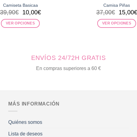
Camiseta Basicaa
Camisa Piñas
El
El
El
39,90
€
10,00
€
37,00
€
15,00
precio
precio
precio
original
actual
origina
VER OPCIONES
VER OPCIONES
era:
es:
era:
Este
Este
39,90€.
10,00€.
37,00€
producto
producto
tiene
tiene
múltiples
múltiples
ENVÍOS 24/72H GRATIS
variantes.
variantes.
Las
Las
En compras superiores a 60 €
opciones
opciones
se
se
pueden
pueden
elegir
elegir
en
en
MÁS INFORMACIÓN
la
la
página
página
Quiénes somos
de
de
producto
producto
Lista de deseos