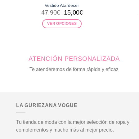
Vestido Atardecer
El
El
47,90
€
15,00
€
precio
precio
original
actual
VER OPCIONES
era:
es:
Este
47,90€.
15,00€.
producto
tiene
múltiples
ATENCIÓN PERSONALIZADA
variantes.
Las
Te atenderemos de forma rápida y eficaz
opciones
se
pueden
elegir
en
LA GURIEZANA VOGUE
la
página
Tu tienda de moda con la mejor selección de ropa y
de
complementos y mucho más al mejor precio.
producto