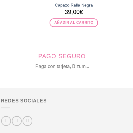
Capazo Ralla Negra
El
€
39,00
€
precio
l
actual
AÑADIR AL CARRITO
es:
.
15,00€.
PAGO SEGURO
Paga con tarjeta, Bizum...
REDES SOCIALES