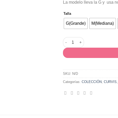
La modelo lleva la G y usa 
Talla
G(Grande)
M(Mediana)
Pantalón Pareo Negro cantida
SKU:
N/D
Categorías:
COLECCIÓN
,
CURVIS