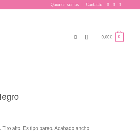
Quiénes somos
Contacto
0
0,00
€
Negro
. Tiro alto. Es tipo pareo. Acabado ancho.