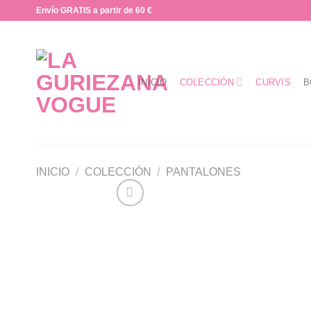
Saltar
Envío GRATIS a partir de 60 €
al
contenido
INICIO
COLECCIÓN
CURVIS
B
INICIO
/
COLECCIÓN
/
PANTALONES