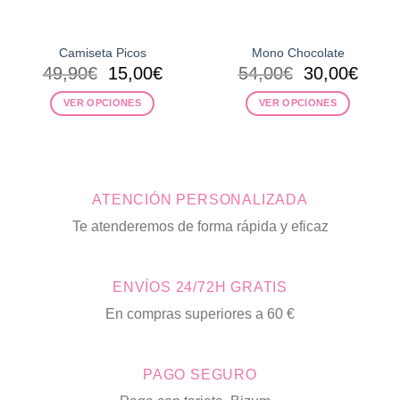
Camiseta Picos
Mono Chocolate
El
El
El
El
49,90
€
15,00
€
54,00
€
30,00
€
precio
precio
precio
preci
VER OPCIONES
VER OPCIONES
original
actual
original
actua
era:
es:
era:
es:
Este
Este
49,90€.
15,00€.
54,00€.
30,00
producto
producto
tiene
tiene
múltiples
múltiples
ATENCIÓN PERSONALIZADA
variantes.
variantes.
Las
Las
Te atenderemos de forma rápida y eficaz
opciones
opciones
se
se
pueden
pueden
ENVÍOS 24/72H GRATIS
elegir
elegir
en
en
En compras superiores a 60 €
la
la
página
página
de
de
PAGO SEGURO
producto
producto