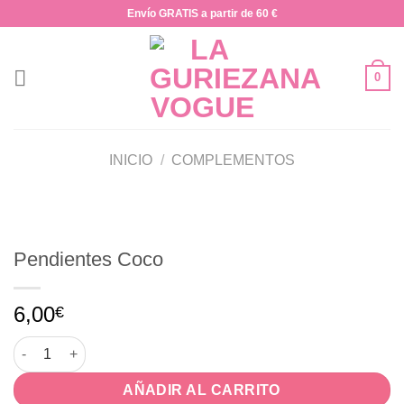
Saltar
Envío GRATIS a partir de 60 €
al
contenido
0
INICIO
/
COMPLEMENTOS
Pendientes Coco
6,00
€
Pendientes Coco cantidad
AÑADIR AL CARRITO