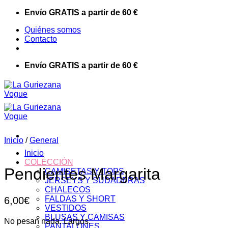
Saltar
Envío GRATIS a partir de 60 €
al
Quiénes somos
contenido
Contacto
Envío GRATIS a partir de 60 €
Inicio
/
General
Inicio
COLECCIÓN
Pendientes Margarita
CAMISETAS Y TOPS
JERSEYS Y SUDADERAS
CHALECOS
FALDAS Y SHORT
6,00
€
VESTIDOS
BLUSAS Y CAMISAS
No pesan nada. Largos.
PANTALONES