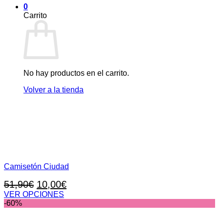
0
Carrito
No hay productos en el carrito.
Volver a la tienda
Camisetón Ciudad
El
El
51,90
€
10,00
€
precio
precio
VER OPCIONES
Este
-60%
original
actual
producto
era:
es: