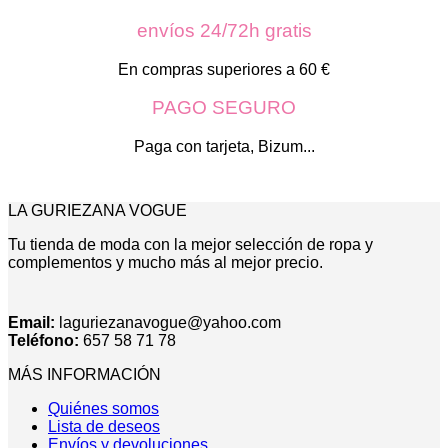
opciones
se
envíos 24/72h gratis
pueden
elegir
En compras superiores a 60 €
en
la
PAGO SEGURO
página
de
Paga con tarjeta, Bizum...
producto
LA GURIEZANA VOGUE
Tu tienda de moda con la mejor selección de ropa y
complementos y mucho más al mejor precio.
Email:
laguriezanavogue@yahoo.com
Teléfono:
657 58 71 78
MÁS INFORMACIÓN
Quiénes somos
Lista de deseos
Envíos y devoluciones