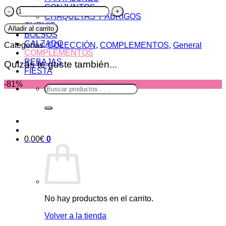
CONJUNTOS
Pendientes
CHAQUETAS Y ABRIGOS
Margarita
CURVIS
cantidad
Añadir al carrito
BOLSOS
CALZADO
Categorías:
COLECCIÓN
,
COMPLEMENTOS
,
General
COMPLEMENTOS
REBAJAS
Quizás te guste también...
FIESTA
-81%
Buscar
por:
0,00
€
0
No hay productos en el carrito.
Volver a la tienda