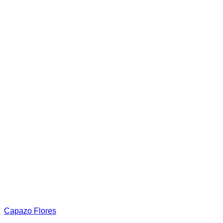
la
página
de
producto
Capazo Flores