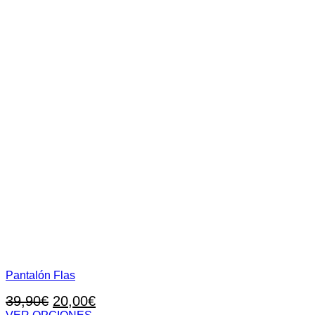
de
producto
Pantalón Flas
El
El
39,90
€
20,00
€