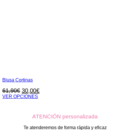
Blusa Cortinas
El
El
61,90
€
30,00
€
precio
precio
VER OPCIONES
Este
original
actual
producto
era:
es:
tiene
ATENCIÓN personalizada
61,90€.
30,00€.
múltiples
variantes.
Las
Te atenderemos de forma rápida y eficaz