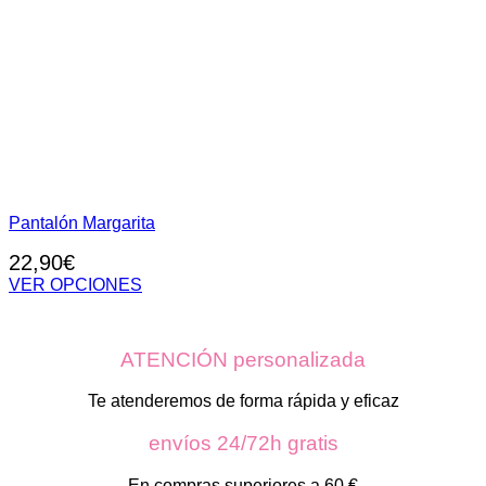
Pantalón Margarita
22,90
€
VER OPCIONES
Este
producto
tiene
ATENCIÓN personalizada
múltiples
variantes.
Las
Te atenderemos de forma rápida y eficaz
opciones
se
envíos 24/72h gratis
pueden
elegir
En compras superiores a 60 €