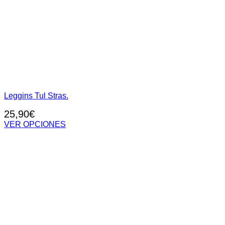
Leggins Tul Stras.
25,90
€
VER OPCIONES
Este
producto
tiene
múltiples
variantes.
Las
opciones
se
pueden
elegir
en