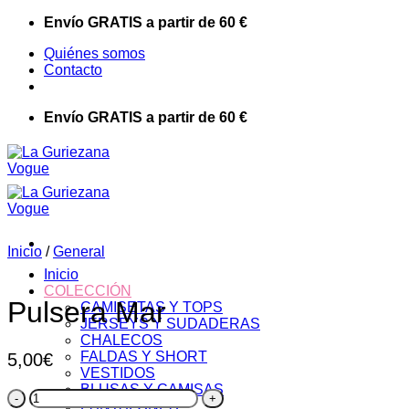
Saltar
Envío GRATIS a partir de 60 €
al
Quiénes somos
contenido
Contacto
Envío GRATIS a partir de 60 €
Inicio
/
General
Inicio
COLECCIÓN
Pulsera Mar
CAMISETAS Y TOPS
JERSEYS Y SUDADERAS
CHALECOS
FALDAS Y SHORT
5,00
€
VESTIDOS
BLUSAS Y CAMISAS
Pulsera
PANTALONES