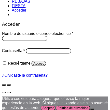
REBAJAS
FIESTA
Acceder
Acceder
Obligatorio
Nombre de usuario o correo electrónico
*
Obligatorio
Contraseña
*
Recuérdame
Acceso
¿Olvidaste la contraseña?
Utilizo cookies para asegurar que ofrezco la mejor
experiencia en la web. Si sigues utilizando este sitio asumiré
que estás de acuerdo.
Aceptar
Política de privacidad