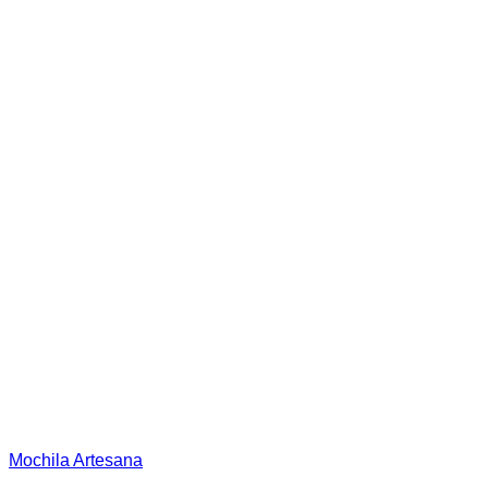
la
página
de
producto
Mochila Artesana