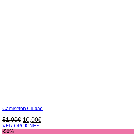
Camisetón Ciudad
El
El
51,90
€
10,00
€
precio
precio
VER OPCIONES
Este
-50%
original
actual