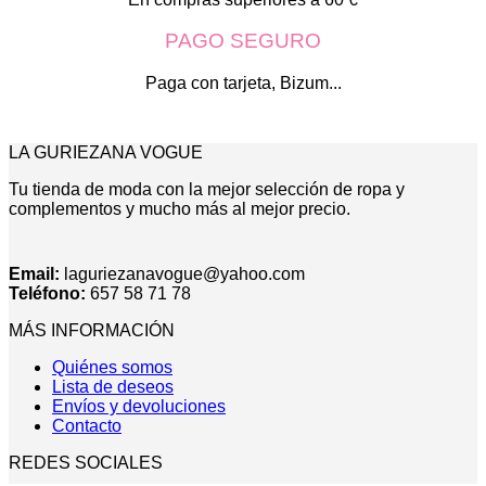
en
la
PAGO SEGURO
página
de
Paga con tarjeta, Bizum...
producto
LA GURIEZANA VOGUE
Tu tienda de moda con la mejor selección de ropa y
complementos y mucho más al mejor precio.
Email:
laguriezanavogue@yahoo.com
Teléfono:
657 58 71 78
MÁS INFORMACIÓN
Quiénes somos
Lista de deseos
Envíos y devoluciones
Contacto
REDES SOCIALES