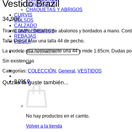
Vestido Brazil
CONJUNTOS
CHAQUETAS Y ABRIGOS
CURVIS
34,90
€
BOLSOS
CALZADO
Tirante ancho. Detalles de abalorios y bordados a mano. Cordó
COMPLEMENTOS
REBAJAS
Talla Única: Max una talla 44 de pecho.
FIESTA
La modelo usa normalmente una 44 y mide 1.65cm. Dudas po
Buscar
por:
Sin existencias
Categorías:
COLECCIÓN
,
General
,
VESTIDOS
0,00
€
0
Quizás te guste también...
No hay productos en el carrito.
Volver a la tienda