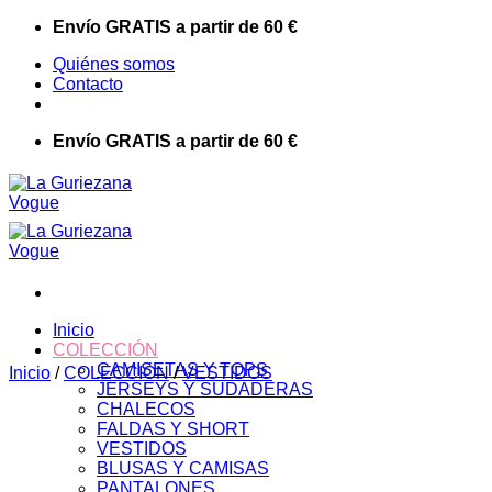
Saltar
Envío GRATIS a partir de 60 €
al
Quiénes somos
contenido
Contacto
Envío GRATIS a partir de 60 €
Inicio
COLECCIÓN
CAMISETAS Y TOPS
Inicio
/
COLECCIÓN
/
VESTIDOS
JERSEYS Y SUDADERAS
CHALECOS
FALDAS Y SHORT
VESTIDOS
BLUSAS Y CAMISAS
PANTALONES