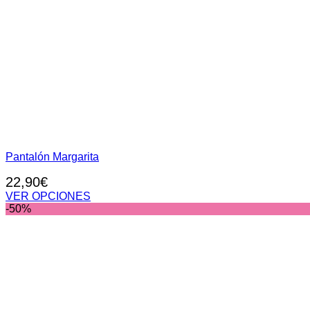
Pantalón Margarita
22,90
€
VER OPCIONES
Este
-50%
producto
tiene
múltiples
variantes.
Las
opciones
se
pueden