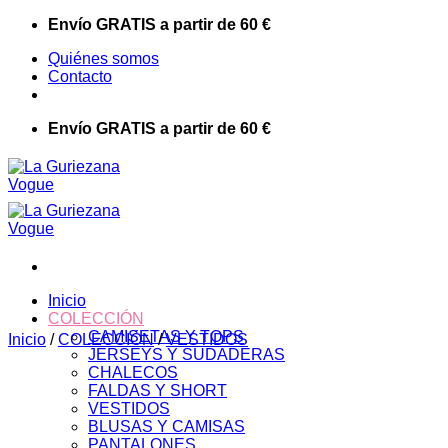
Saltar
Envío GRATIS a partir de 60 €
al
Quiénes somos
contenido
Contacto
Envío GRATIS a partir de 60 €
Inicio
COLECCIÓN
CAMISETAS Y TOPS
Inicio
/
COLECCIÓN
/
VESTIDOS
JERSEYS Y SUDADERAS
CHALECOS
FALDAS Y SHORT
VESTIDOS
BLUSAS Y CAMISAS
PANTALONES