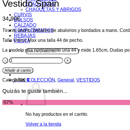
Vestido Spain
CONJUNTOS
CHAQUETAS Y ABRIGOS
CURVIS
34,90
€
BOLSOS
CALZADO
Tirante ancho. Detalles de abalorios y bordados a mano. Cordó
COMPLEMENTOS
REBAJAS
Talla Única: Max una talla 44 de pecho.
FIESTA
La modelo usa normalmente una 44 y mide 1.65cm. Dudas po
Buscar
por:
Vestido
Spain
cantidad
Añadir al carrito
Categorías:
COLECCIÓN
,
General
,
VESTIDOS
0,00
€
0
Quizás te guste también...
-57%
No hay productos en el carrito.
Volver a la tienda