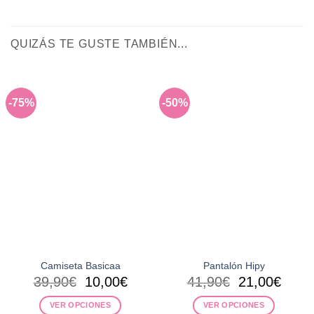
QUIZÁS TE GUSTE TAMBIÉN...
-75%
-50%
Camiseta Basicaa
Pantalón Hipy
El
El
El
El
39,90
€
10,00
€
41,90
€
21,00
€
precio
precio
precio
preci
VER OPCIONES
VER OPCIONES
original
actual
original
actua