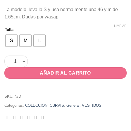
La modelo lleva la S y usa normalmente una 46 y mide
1.65cm. Dudas por wasap.
LIMPIAR
Talla
S
M
L
Vestido Ver cantidad
AÑADIR AL CARRITO
SKU:
N/D
Categorías:
COLECCIÓN
,
CURVIS
,
General
,
VESTIDOS