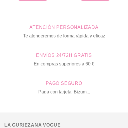
era:
es:
era:
es:
Este
Este
39,90€.
10,00€.
41,90€.
21,00
producto
producto
tiene
tiene
múltiples
múltiples
ATENCIÓN PERSONALIZADA
variantes.
variantes.
Las
Las
Te atenderemos de forma rápida y eficaz
opciones
opciones
se
se
pueden
pueden
ENVÍOS 24/72H GRATIS
elegir
elegir
en
en
En compras superiores a 60 €
la
la
página
página
de
de
PAGO SEGURO
producto
producto
Paga con tarjeta, Bizum...
LA GURIEZANA VOGUE