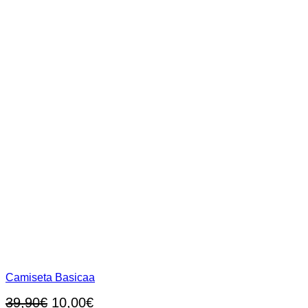
Camiseta Basicaa
El
El
39,90
€
10,00
€