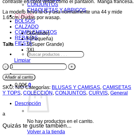
contraste en color verde como el pantalón. Manga francesa.
CONJUNTOS
CHAQUETAS Y ABRIGOS
La modelo lleva la G y usa normalmente una 44 y mide
CURVIS
1.65cm. Dudas por wasap.
BOLSOS
CALZADO
COMPLEMENTOS
G(Grande)
REBAJAS
P(Pequeña)
FIESTA
Talla
S(Super Grande)
3XL
Buscar
por:
Limpiar
Camiseta
Asia
cantidad
Añadir al carrito
0,00
€
0
SKU:
N/D
Categorías:
BLUSAS Y CAMISAS
,
CAMISETAS
Y TOPS
,
COLECCIÓN
,
CONJUNTOS
,
CURVIS
,
General
Descripción
a
No hay productos en el carrito.
Quizás te guste también...
Volver a la tienda