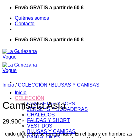
Saltar
Envío GRATIS a partir de 60 €
al
Quiénes somos
contenido
Contacto
Envío GRATIS a partir de 60 €
Inicio
/
COLECCIÓN
/
BLUSAS Y CAMISAS
Inicio
COLECCIÓN
Camiseta Asia
CAMISETAS Y TOPS
JERSEYS Y SUDADERAS
CHALECOS
FALDAS Y SHORT
29,90
€
VESTIDOS
BLUSAS Y CAMISAS
Tejido globo. No se arruga nada. En el bajo y en hombreras
PANTALONES