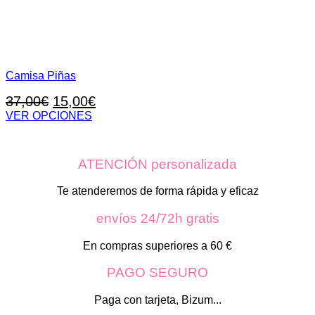
Camisa Piñas
El
El
37,00
€
15,00
€
precio
precio
VER OPCIONES
Este
original
actual
producto
era:
es:
tiene
ATENCIÓN personalizada
37,00€.
15,00€.
múltiples
variantes.
Las
Te atenderemos de forma rápida y eficaz
opciones
se
envíos 24/72h gratis
pueden
elegir
En compras superiores a 60 €
en
la
PAGO SEGURO
página
de
Paga con tarjeta, Bizum...
producto