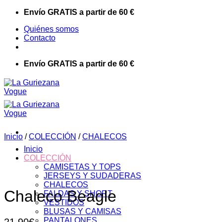
Saltar
Envío GRATIS a partir de 60 €
al
Quiénes somos
contenido
Contacto
Envío GRATIS a partir de 60 €
Inicio
/
COLECCIÓN
/
CHALECOS
Inicio
COLECCIÓN
CAMISETAS Y TOPS
JERSEYS Y SUDADERAS
CHALECOS
Chaleco Beagle
FALDAS Y SHORT
VESTIDOS
BLUSAS Y CAMISAS
PANTALONES
21,90
€