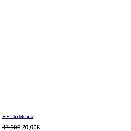
de
producto
Vestido Mundo
El
El
47,90
€
20,00
€