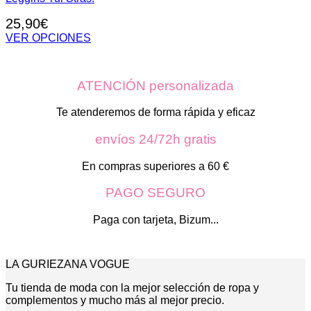
25,90
€
VER OPCIONES
Este
producto
tiene
ATENCIÓN personalizada
múltiples
variantes.
Las
Te atenderemos de forma rápida y eficaz
opciones
se
envíos 24/72h gratis
pueden
elegir
En compras superiores a 60 €
en
la
PAGO SEGURO
página
de
Paga con tarjeta, Bizum...
producto
LA GURIEZANA VOGUE
Tu tienda de moda con la mejor selección de ropa y
complementos y mucho más al mejor precio.