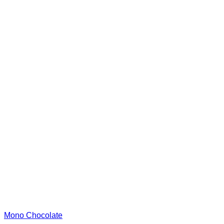
la
página
de
producto
Mono Chocolate