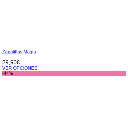
Zapatillas Magia
29,90
€
VER OPCIONES
Este
-44%
producto
tiene
múltiples
variantes.
Las
opciones
se
pueden
elegir
en