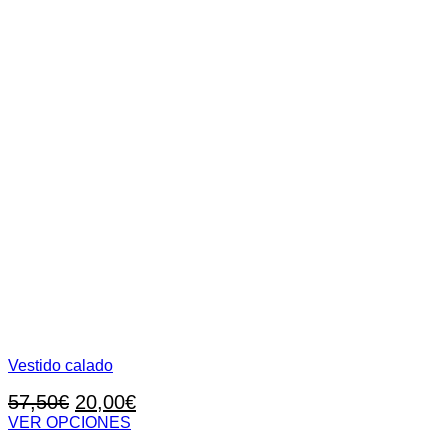
Vestido calado
El
El
57,50
€
20,00
€
precio
precio
VER OPCIONES
Este
original
actual