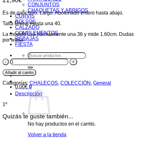
CONJUNTOS
CHAQUETAS Y ABRIGOS
Es de ganchillo. Largo. Abotonado entero hasta abajo.
CURVIS
BOLSOS
Talla Única. Hasta una 40.
CALZADO
COMPLEMENTOS
La modelo usa normalmente una 36 y mide 1.60cm. Dudas
REBAJAS
por wasa
FIESTA
Buscar
por:
Chaleco
Beagle
cantidad
Añadir al carrito
Categorías:
CHALECOS
,
COLECCIÓN
,
General
0,00
€
0
Descripción
1º
Quizás te guste también...
No hay productos en el carrito.
Volver a la tienda