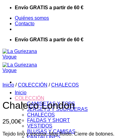
Saltar
Envío GRATIS a partir de 60 €
al
Quiénes somos
contenido
Contacto
Envío GRATIS a partir de 60 €
Inicio
/
COLECCIÓN
/
CHALECOS
Inicio
COLECCIÓN
Chaleco London
CAMISETAS Y TOPS
JERSEYS Y SUDADERAS
CHALECOS
FALDAS Y SHORT
25,00
€
VESTIDOS
BLUSAS Y CAMISAS
Tejido lino y viscosa. Muy fluido. Cierre de botones.
PANTALONES