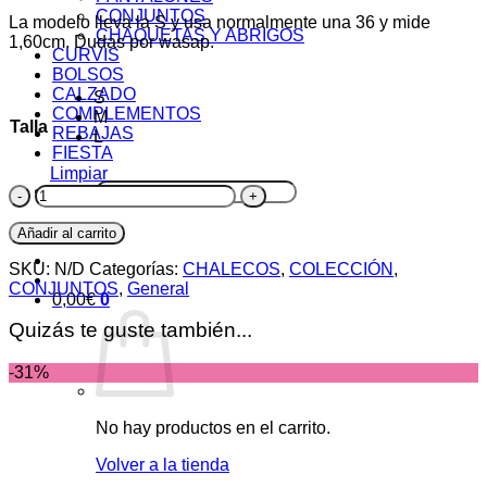
CONJUNTOS
La modelo lleva la S y usa normalmente una 36 y mide
CHAQUETAS Y ABRIGOS
1,60cm. Dudas por wasap.
CURVIS
BOLSOS
CALZADO
S
COMPLEMENTOS
M
Talla
REBAJAS
L
FIESTA
Limpiar
Buscar
Chaleco
por:
London
cantidad
Añadir al carrito
SKU:
N/D
Categorías:
CHALECOS
,
COLECCIÓN
,
CONJUNTOS
,
General
0,00
€
0
Quizás te guste también...
-31%
No hay productos en el carrito.
Volver a la tienda