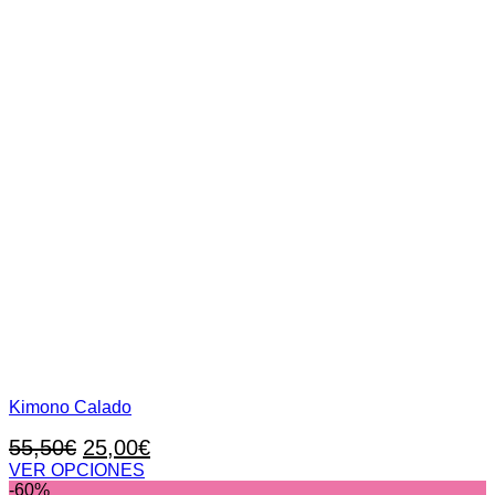
Kimono Calado
El
El
55,50
€
25,00
€
precio
precio
VER OPCIONES
Este
-60%