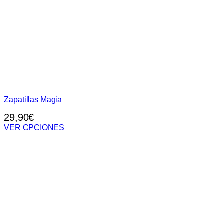
Zapatillas Magia
29,90
€
VER OPCIONES
Este
producto
tiene
múltiples
variantes.
Las
opciones
se
pueden
elegir