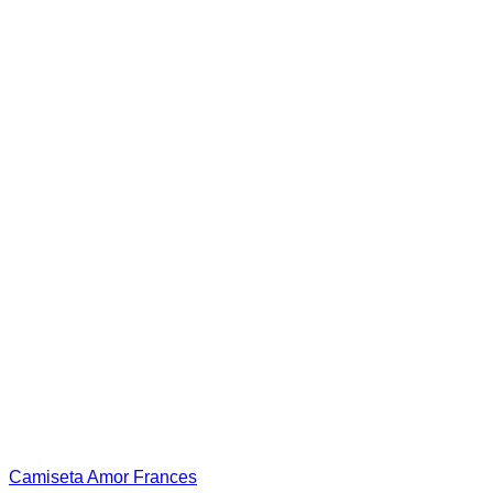
en
la
página
de
producto
Camiseta Amor Frances