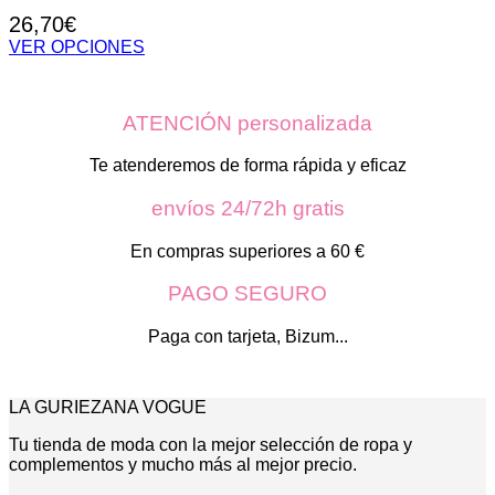
26,70
€
VER OPCIONES
Este
producto
tiene
ATENCIÓN personalizada
múltiples
variantes.
Las
Te atenderemos de forma rápida y eficaz
opciones
se
envíos 24/72h gratis
pueden
elegir
En compras superiores a 60 €
en
la
PAGO SEGURO
página
de
Paga con tarjeta, Bizum...
producto
LA GURIEZANA VOGUE
Tu tienda de moda con la mejor selección de ropa y
complementos y mucho más al mejor precio.