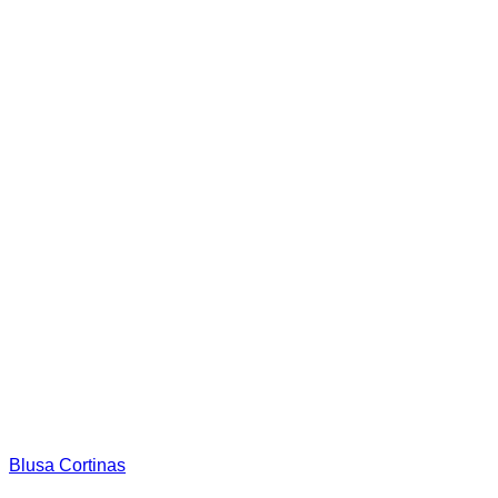
página
de
producto
Blusa Cortinas