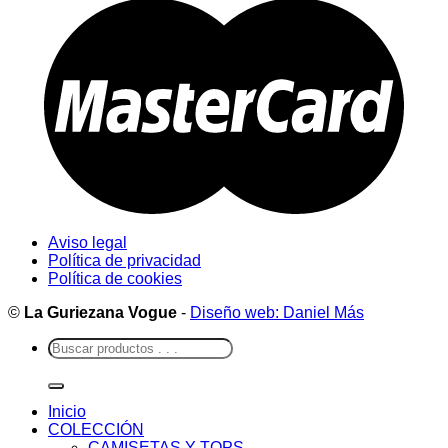
Aviso legal
Política de privacidad
Política de cookies
©
La Guriezana Vogue
-
Diseño web: Daniel Más
Buscar
por:
Inicio
COLECCIÓN
CAMISETAS Y TOPS