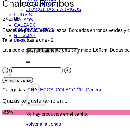
Chaleco Rombos
CONJUNTOS
CHAQUETAS Y ABRIGOS
CURVIS
24,90
€
BOLSOS
CALZADO
Escote en pico. Cierre de lazos. Bordados en tonos verdes y 
COMPLEMENTOS
REBAJAS
Talla Única hasta una 42.
FIESTA
La modelo usa normalmente una 36 y mide 1.60cm. Dudas po
Buscar
por:
Chaleco
Rombos
0,00
€
0
cantidad
Añadir al carrito
Categorías:
CHALECOS
,
COLECCIÓN
,
General
Quizás te guste también...
-65%
No hay productos en el carrito.
Volver a la tienda