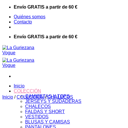
Saltar
Envío GRATIS a partir de 60 €
al
Quiénes somos
contenido
Contacto
Envío GRATIS a partir de 60 €
Inicio
COLECCIÓN
CAMISETAS Y TOPS
Inicio
/
COLECCIÓN
/
CHALECOS
JERSEYS Y SUDADERAS
CHALECOS
FALDAS Y SHORT
VESTIDOS
BLUSAS Y CAMISAS
PANTALONES