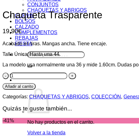
CONJUNTOS
CHAQUETAS Y ABRIGOS
Chaqueta Trasparente
CURVIS
BOLSOS
CALZADO
19,90
€
COMPLEMENTOS
REBAJAS
Acabado en tiras. Mangas ancha. Tiene encaje.
FIESTA
Buscar
Talla Única: Hasta una 44.
por:
La modelo usa normalmente una 36 y mide 1.60cm. Dudas po
Chaqueta
Trasparente
0,00
€
0
cantidad
Añadir al carrito
Categorías:
CHAQUETAS Y ABRIGOS
,
COLECCIÓN
,
Genera
Quizás te guste también...
-41%
No hay productos en el carrito.
Volver a la tienda