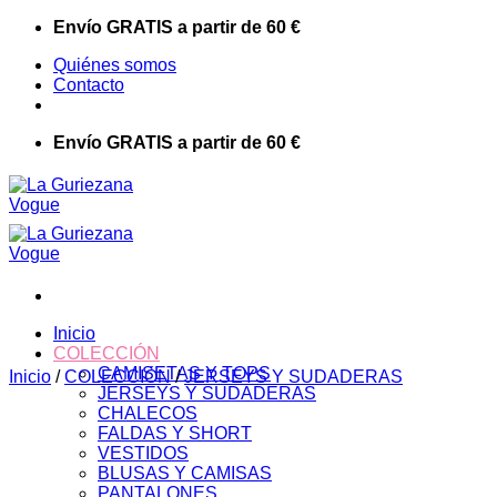
Saltar
Envío GRATIS a partir de 60 €
al
Quiénes somos
contenido
Contacto
Envío GRATIS a partir de 60 €
Inicio
COLECCIÓN
CAMISETAS Y TOPS
Inicio
/
COLECCIÓN
/
JERSEYS Y SUDADERAS
JERSEYS Y SUDADERAS
CHALECOS
FALDAS Y SHORT
VESTIDOS
BLUSAS Y CAMISAS
PANTALONES