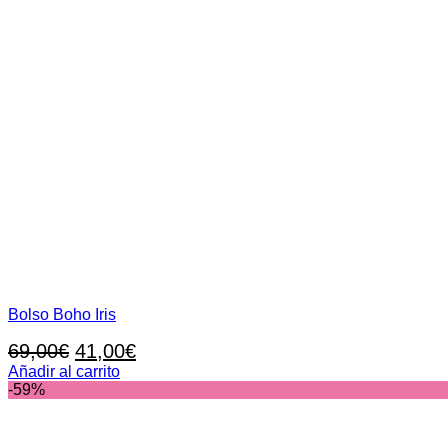
Bolso Boho Iris
El
El
69,00
€
41,00
€
precio
precio
Añadir al carrito
-59%
original
actual
era:
es:
69,00€.
41,00€.