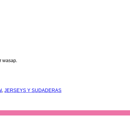
r wasap.
l
,
JERSEYS Y SUDADERAS