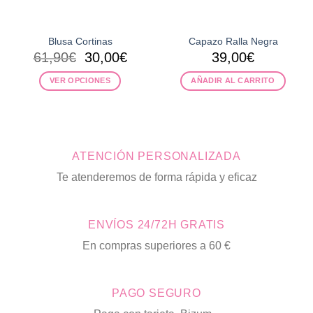
Blusa Cortinas
Capazo Ralla Negra
El
El
61,90
€
30,00
€
39,00
€
precio
precio
VER OPCIONES
AÑADIR AL CARRITO
original
actual
era:
es:
Este
61,90€.
30,00€.
producto
tiene
múltiples
ATENCIÓN PERSONALIZADA
variantes.
Las
Te atenderemos de forma rápida y eficaz
opciones
se
pueden
ENVÍOS 24/72H GRATIS
elegir
en
En compras superiores a 60 €
la
página
de
PAGO SEGURO
producto