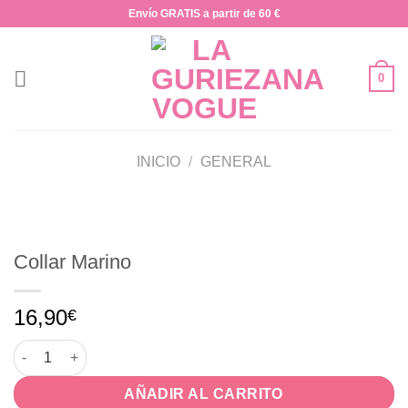
Saltar
Envío GRATIS a partir de 60 €
al
contenido
0
INICIO
/
GENERAL
Collar Marino
16,90
€
Collar Marino cantidad
AÑADIR AL CARRITO