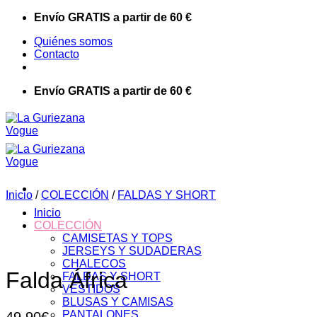
Saltar
Envío GRATIS a partir de 60 €
al
Quiénes somos
contenido
Contacto
Envío GRATIS a partir de 60 €
Inicio
/
COLECCIÓN
/
FALDAS Y SHORT
Inicio
COLECCIÓN
CAMISETAS Y TOPS
JERSEYS Y SUDADERAS
CHALECOS
Falda África
FALDAS Y SHORT
VESTIDOS
BLUSAS Y CAMISAS
PANTALONES
49,90
€