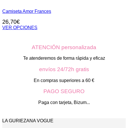
Camiseta Amor Frances
26,70
€
VER OPCIONES
Este
producto
tiene
ATENCIÓN personalizada
múltiples
variantes.
Las
Te atenderemos de forma rápida y eficaz
opciones
se
envíos 24/72h gratis
pueden
elegir
En compras superiores a 60 €
en
la
PAGO SEGURO
página
de
Paga con tarjeta, Bizum...
producto
LA GURIEZANA VOGUE