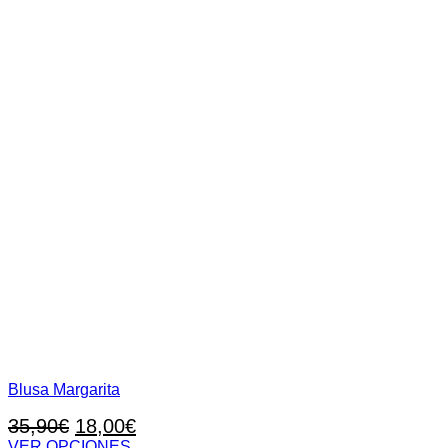
de
producto
Blusa Margarita
El
El
35,90
€
18,00
€
VER OPCIONES