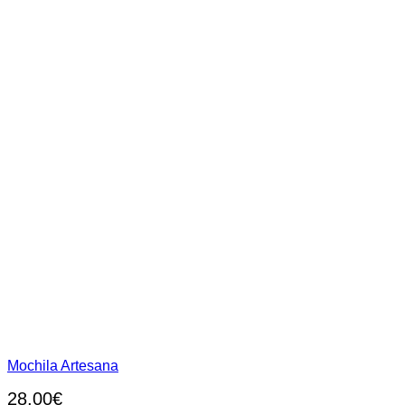
página
de
producto
Mochila Artesana
28,00
€