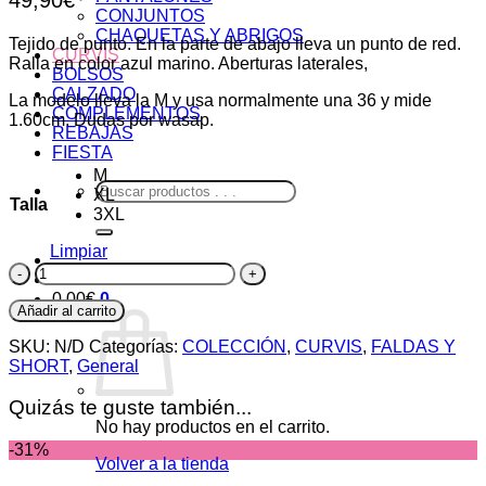
CONJUNTOS
CHAQUETAS Y ABRIGOS
Tejido de punto. En la parte de abajo lleva un punto de red.
CURVIS
Ralla en color azul marino. Aberturas laterales,
BOLSOS
CALZADO
La modelo lleva la M y usa normalmente una 36 y mide
COMPLEMENTOS
1.60cm. Dudas por wasap.
REBAJAS
FIESTA
M
Buscar
XL
Talla
por:
3XL
Limpiar
Falda
África
0,00
€
0
cantidad
Añadir al carrito
SKU:
N/D
Categorías:
COLECCIÓN
,
CURVIS
,
FALDAS Y
SHORT
,
General
Quizás te guste también...
No hay productos en el carrito.
-31%
Volver a la tienda