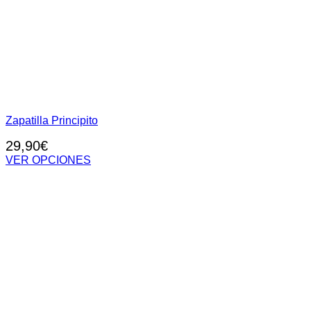
Zapatilla Principito
29,90
€
VER OPCIONES
Este
producto
tiene
múltiples
variantes.
Las
opciones
se
pueden
elegir
en
la