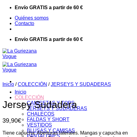
Saltar
Envío GRATIS a partir de 60 €
al
Quiénes somos
contenido
Contacto
Envío GRATIS a partir de 60 €
Inicio
/
COLECCIÓN
/
JERSEYS Y SUDADERAS
Inicio
COLECCIÓN
Jersey Sudadera
CAMISETAS Y TOPS
JERSEYS Y SUDADERAS
CHALECOS
FALDAS Y SHORT
39,90
€
VESTIDOS
BLUSAS Y CAMISAS
Tiene capucha. Aberturas laterales. Mangas y capucha en
PANTALONES