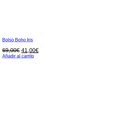
Bolso Boho Iris
El
El
69,00
€
41,00
€
precio
precio
Añadir al carrito
original
actual
era:
es:
69,00€.
41,00€.