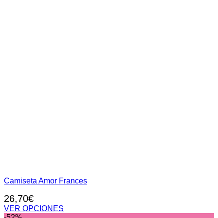
Camiseta Amor Frances
26,70
€
VER OPCIONES
Este
-52%