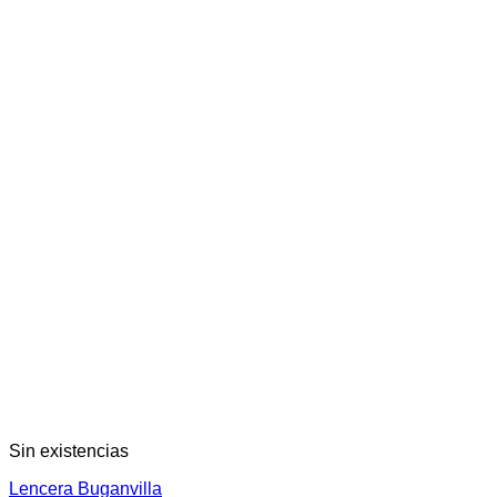
página
de
producto
Sin existencias
Lencera Buganvilla