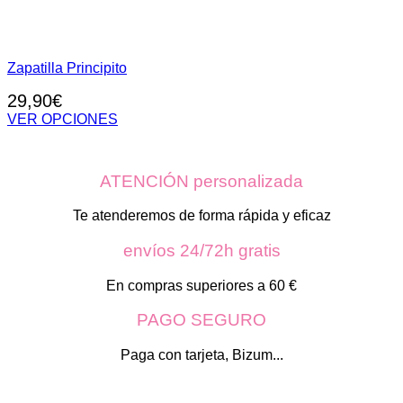
Zapatilla Principito
29,90
€
VER OPCIONES
Este
producto
tiene
ATENCIÓN personalizada
múltiples
variantes.
Las
Te atenderemos de forma rápida y eficaz
opciones
se
envíos 24/72h gratis
pueden
elegir
En compras superiores a 60 €
en
la
PAGO SEGURO
página
de
Paga con tarjeta, Bizum...
producto