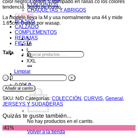
color negro. Cordón. Estampado en rallas co los colores
CONJUNTOS
tendencia. Tejido de Punto.
CHAQUETAS Y ABRIGOS
CURVIS
La modelo lleva la M y usa normalmente una 44 y mide
BOLSOS
1.65cm. Dudas por wasap.
CALZADO
COMPLEMENTOS
REBAJAS
S
FIESTA
M
L
Talla
Buscar
XL
por:
XXL
Limpiar
Jersey
Sudadera
0,00
€
0
cantidad
Añadir al carrito
SKU:
N/D
Categorías:
COLECCIÓN
,
CURVIS
,
General
,
JERSEYS Y SUDADERAS
Quizás te guste también...
No hay productos en el carrito.
-41%
Volver a la tienda