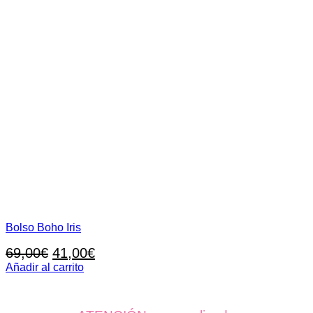
Bolso Boho Iris
El
El
69,00
€
41,00
€
precio
precio
Añadir al carrito
original
actual
era:
es: