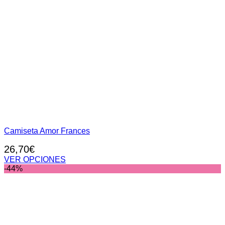
Camiseta Amor Frances
26,70
€
VER OPCIONES
Este
-44%
producto
tiene
múltiples
variantes.
Las
opciones