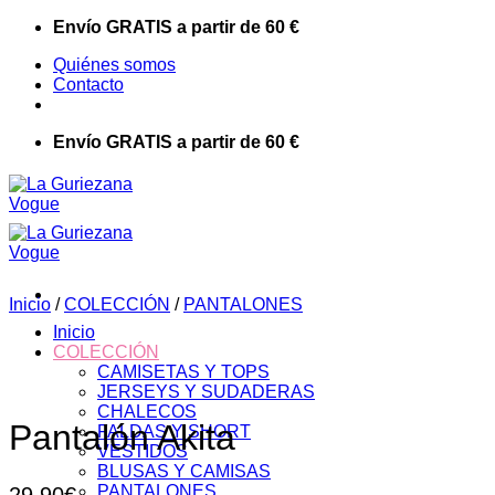
Saltar
Envío GRATIS a partir de 60 €
al
Quiénes somos
contenido
Contacto
Envío GRATIS a partir de 60 €
Inicio
/
COLECCIÓN
/
PANTALONES
Inicio
COLECCIÓN
CAMISETAS Y TOPS
JERSEYS Y SUDADERAS
CHALECOS
Pantalón Akita
FALDAS Y SHORT
VESTIDOS
BLUSAS Y CAMISAS
PANTALONES
29,90
€