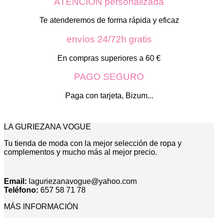
ATENCIÓN personalizada
69,00€.
41,00€.
Te atenderemos de forma rápida y eficaz
envíos 24/72h gratis
En compras superiores a 60 €
PAGO SEGURO
Paga con tarjeta, Bizum...
LA GURIEZANA VOGUE
Tu tienda de moda con la mejor selección de ropa y
complementos y mucho más al mejor precio.
Email:
laguriezanavogue@yahoo.com
Teléfono:
657 58 71 78
MÁS INFORMACIÓN