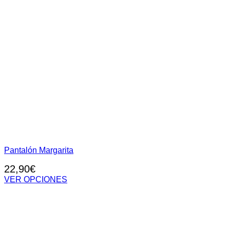
Pantalón Margarita
22,90
€
VER OPCIONES
Este
producto
tiene
múltiples
variantes.