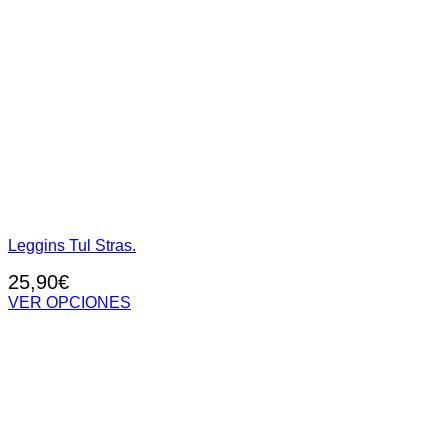
Leggins Tul Stras.
25,90
€
VER OPCIONES
Este
producto
tiene
múltiples
variantes.
Las
opciones
se