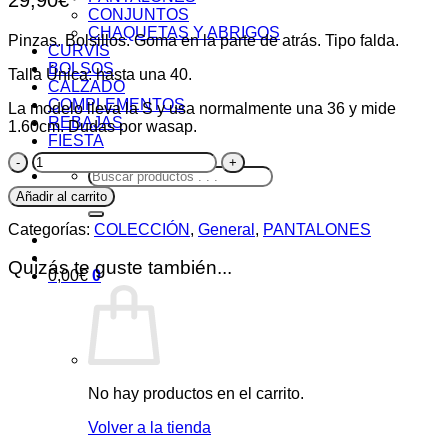
CONJUNTOS
CHAQUETAS Y ABRIGOS
Pinzas. Bolsillos. Goma en la parte de atrás. Tipo falda.
CURVIS
BOLSOS
Talla Única: hasta una 40.
CALZADO
COMPLEMENTOS
La modelo lleva la S y usa normalmente una 36 y mide
REBAJAS
1.60cm. Dudas por wasap.
FIESTA
Pantalón
Buscar
Akita
por:
cantidad
Añadir al carrito
Categorías:
COLECCIÓN
,
General
,
PANTALONES
Quizás te guste también...
0,00
€
0
No hay productos en el carrito.
Volver a la tienda