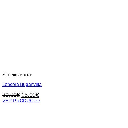
Sin existencias
Lencera Buganvilla
El
El
39,00
€
15,00
€
precio
precio
VER PRODUCTO
Este
original
actual
producto
era:
es:
tiene
39,00€.
15,00€.
múltiples
variantes.