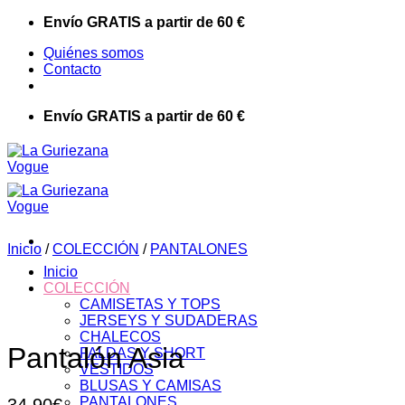
Saltar
Envío GRATIS a partir de 60 €
al
Quiénes somos
contenido
Contacto
Envío GRATIS a partir de 60 €
Inicio
/
COLECCIÓN
/
PANTALONES
Inicio
COLECCIÓN
CAMISETAS Y TOPS
JERSEYS Y SUDADERAS
CHALECOS
Pantalón Asia
FALDAS Y SHORT
VESTIDOS
BLUSAS Y CAMISAS
PANTALONES
34,90
€