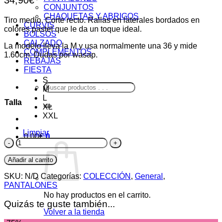
CONJUNTOS
CHAQUETAS Y ABRIGOS
Tiro medio. Corte recto. Rallas en laterales bordados en
CURVIS
colores pastel que le da un toque ideal.
BOLSOS
CALZADO
La modelo lleva la M y usa normalmente una 36 y mide
COMPLEMENTOS
1.60cm. Dudas por wasap.
REBAJAS
FIESTA
S
Buscar
M
por:
L
Talla
XL
XXL
Limpiar
0,00
€
0
Pantalón
Asia
cantidad
Añadir al carrito
SKU:
N/D
Categorías:
COLECCIÓN
,
General
,
PANTALONES
No hay productos en el carrito.
Quizás te guste también...
Volver a la tienda