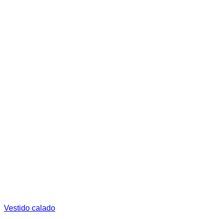
la
página
de
producto
Vestido calado