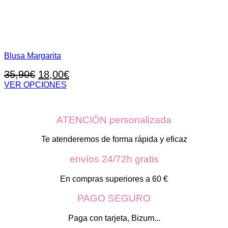
Blusa Margarita
El
El
35,90
€
18,00
€
precio
precio
VER OPCIONES
Este
original
actual
producto
era:
es:
tiene
ATENCIÓN personalizada
35,90€.
18,00€.
múltiples
variantes.
Las
Te atenderemos de forma rápida y eficaz
opciones
se
envíos 24/72h gratis
pueden
elegir
En compras superiores a 60 €
en
la
PAGO SEGURO
página
de
Paga con tarjeta, Bizum...
producto