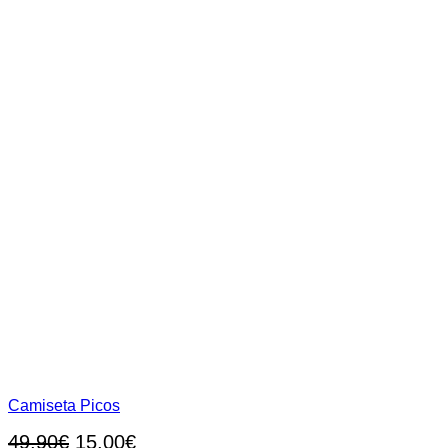
de
producto
Camiseta Picos
El
El
49,90
€
15,00
€