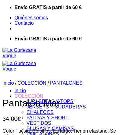
Saltar
Envío GRATIS a partir de 60 €
al
Quiénes somos
contenido
Contacto
Envío GRATIS a partir de 60 €
Inicio
/
COLECCIÓN
/
PANTALONES
Inicio
COLECCIÓN
Pantalón Mar
CAMISETAS Y TOPS
JERSEYS Y SUDADERAS
CHALECOS
FALDAS Y SHORT
34,00
€
VESTIDOS
BLUSAS Y CAMISAS
Color Fucsia. Bolsillos. Es largo. Tienen elastano. Se
PANTALONES